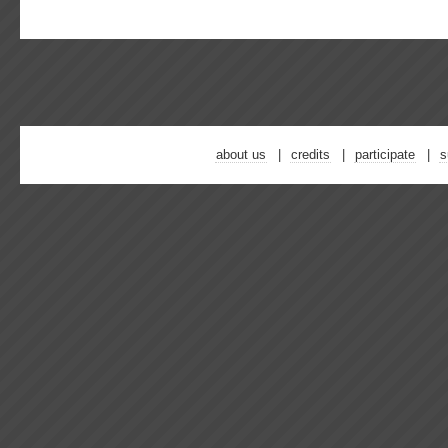
about us
credits
participate
s