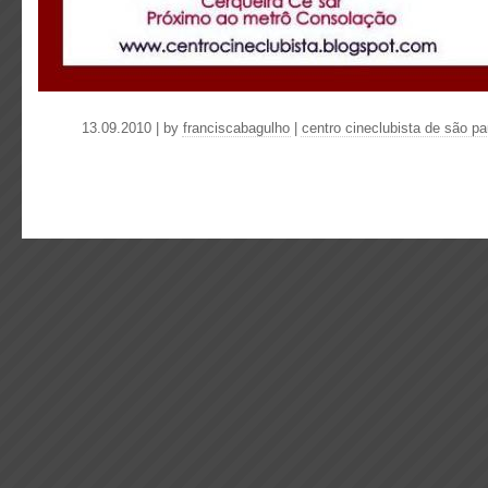
13.09.2010 | by
franciscabagulho
|
centro cineclubista de são pa