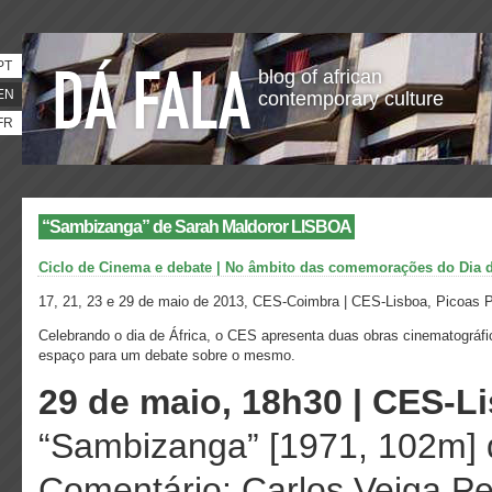
PT
blog of african
EN
contemporary culture
FR
“Sambizanga” de Sarah Maldoror LISBOA
Ciclo de Cinema e debate | No âmbito das comemorações do Dia de
17, 21, 23 e 29 de maio de 2013, CES-Coimbra | CES-Lisboa, Picoas Pla
Celebrando o dia de África, o CES apresenta duas obras cinematográf
espaço para um debate sobre o mesmo.
29 de maio, 18h30 | CES-L
“Sambizanga” [1971, 102m] 
Comentário: Carlos Veiga Pere