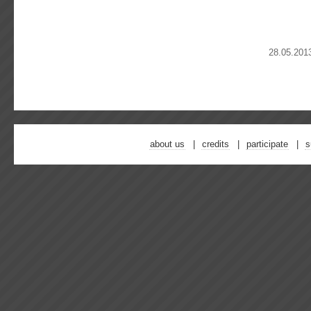
28.05.201
about us
credits
participate
s