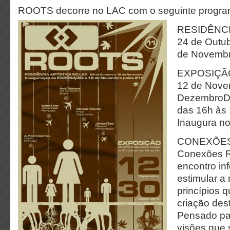
ROOTS decorre no LAC com o seguinte progra
RESIDÊNCI
24 de Outub
de Novemb
EXPOSIÇÃ
12 de Nove
DezembroDe
das 16h às 
Inaugura no
CONEXÕE
Conexões 
encontro in
estimular a 
princípios 
criação des
Pensado par
visões que 