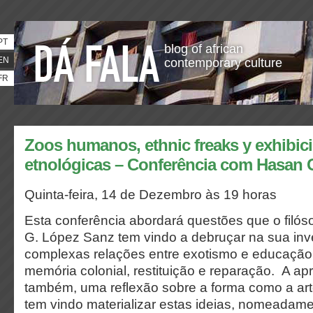
PT
blog of african
EN
contemporary culture
FR
Zoos humanos, ethnic freaks y exhibic
etnológicas – Conferência com Hasan 
Quinta-feira, 14 de Dezembro às 19 horas
Esta conferência abordará questões que o filó
G. López Sanz tem vindo a debruçar na sua inv
complexas relações entre exotismo e educação,
memória colonial, restituição e reparação. A apr
também, uma reflexão sobre a forma como a a
tem vindo materializar estas ideias, nomeadame