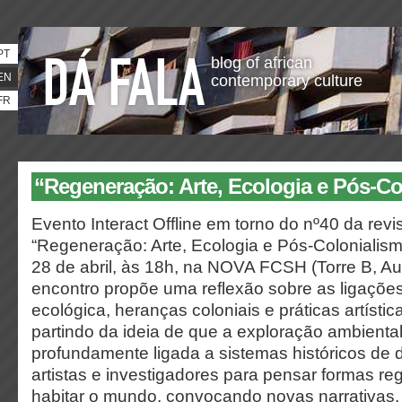
PT
blog of african
EN
contemporary culture
FR
“Regeneração: Arte, Ecologia e Pós-C
Evento Interact Offline em torno do nº40 da revis
“Regeneração: Arte, Ecologia e Pós-Colonialismo
28 de abril, às 18h, na NOVA FCSH (Torre B, Au
encontro propõe uma reflexão sobre as ligações
ecológica, heranças coloniais e práticas artíst
partindo da ideia de que a exploração ambiental
profundamente ligada a sistemas históricos de
artistas e investigadores para pensar formas re
habitar o mundo, convocando novas narrativas