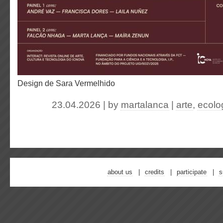
design de Sara Vermelhido
23.04.2026 | by
martalanca
|
arte
,
ecolo
about us
credits
participate
s