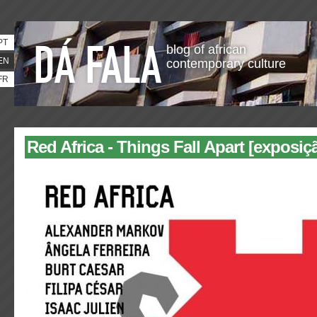
PT
blog of african
EN
contemporary culture
FR
Red Africa - Things Fall Apart [exposiç