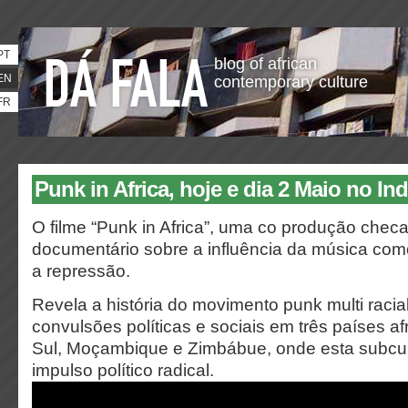
PT
blog of african
EN
contemporary culture
FR
Punk in Africa, hoje e dia 2 Maio no In
O filme “Punk in Africa”, uma co produção checa
documentário sobre a influência da música co
a repressão.
Revela a história do movimento punk multi racia
convulsões políticas e sociais em três países af
Sul, Moçambique e Zimbábue, onde esta subcul
impulso político radical.