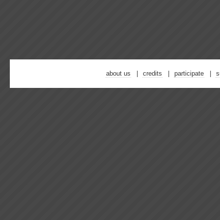
about us
credits
participate
s