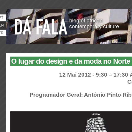
PT
blog of african
EN
contemporary culture
FR
O lugar do design e da moda no Norte 
12 Mai 2012 - 9:30 – 17:30
C
Programador Geral: António Pinto Rib