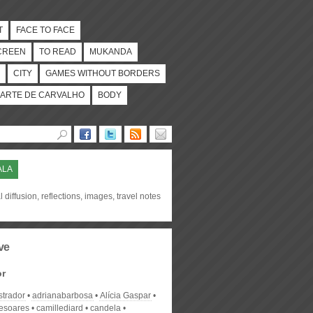
T
FACE TO FACE
CREEN
TO READ
MUKANDA
CITY
GAMES WITHOUT BORDERS
ARTE DE CARVALHO
BODY
ALA
l diffusion, reflections, images, travel notes
ve
or
strador
adrianabarbosa
Alícia Gaspar
desoares
camillediard
candela