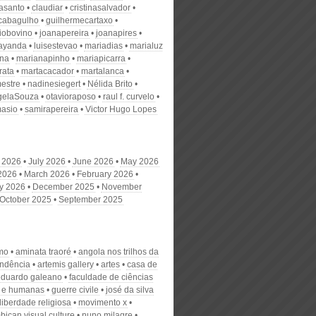
nasanto
claudiar
cristinasalvador
scabagulho
guilhermecartaxo
iobovino
joanapereira
joanapires
ayanda
luisestevao
mariadias
marialuz
ana
marianapinho
mariapicarra
rata
martacacador
martalanca
estre
nadinesiegert
Nélida Brito
gelaSouza
otavioraposo
raul f. curvelo
masio
samirapereira
Victor Hugo Lopes
 2026
July 2026
June 2026
May 2026
 2026
March 2026
February 2026
y 2026
December 2025
November
October 2025
September 2025
smo
aminata traoré
angola nos trilhos da
ndência
artemis gallery
artes
casa de
eduardo galeano
faculdade de ciências
s e humanas
guerre civile
josé da silva
liberdade religiosa
movimento x
ican visual culture
nuno milagre