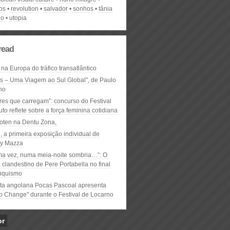
os
revolution
salvador
sonhos
tânia
ho
utopia
read
 na Europa do tráfico transatlântico
ós – Uma Viagem ao Sul Global", de Paulo
ho
res que carregam”: concurso do Festival
to reflete sobre a força feminina cotidiana
oten na Dentu Zona,
, a primeira exposição individual de
y Mazza
ma vez, numa meia-noite sombria…”: O
clandestino de Pere Portabella no final
nquismo
ta angolana Pocas Pascoal apresenta
to Change" durante o Festival de Locarno
or