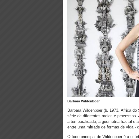
Barbara Wildenboer
Barbara Wildenboer (b. 1973, África do S
série de diferentes meios e processos
a temporalidade, a geometria fractal e a
entre uma miríade de formas de vida -
O foco principal de Wildenboer é a estét