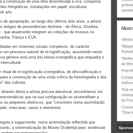
ra a construção de uma obra diversificada e rica, composta
protest
ões fotográficas, instalações em papel, esculturas
carval
ook arts.
 de apropriação, ao longo dos últimos dois anos, a artista
 antigos de proveniências distintas - de África, Oceânia,
Most 
 - que atualmente integram as coleções de museus no
emanha, França e EUA.
vítimas
mbladas em sistemas visuais complexos, de carácter
"Bijag
r um processo autoral de re-significação, assumindo nesta
Ramal
a génese está uma (re) leitura iconográfica que enquadra o
“Mulhe
ntercultural.
do Minu
Fred M
ritual de re-significação iconográfica, de descodificação e
ara a construção de uma visão crítica da historiografia e dos
Cortejo
o” das culturas.
Anthon
“Era u
 através desta a artista procura alavancar, encontramos um
cinema 
monocromáticas que na sua configuração se assemelham a
do Fra
tens ou pequenos obeliscos, que “consistem numa assimilação
Cineas
ilidade, máscaras, vasos e elementos
"Time 
 arguta e sagazmente, numa acomodação reflectida que
bsurdo, a sistematização do Museu Ocidental para evidenciar
Spons
os podem ser percepcionados.