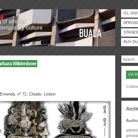
I'LL VISI
 of african
AFROS
temporary culture
STAGES
RUY DU
arbara Wildenboer
DÁ F
Cultura
menda, nº 72, Chiado, Lisbon
Archi
Auth
admini
arimil