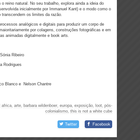
 reino natural. No seu trabalho, explora ainda a ideia do
senvolvida inicialmente por Immanuel Kant) e o modo como o
so transcendem os limites da razão.
rocessos analógicos e digitais para produzir um corpo de
 maioritariamente por colagens, construções fotográficas e em
icas animadas digitalmente e book arts.
 Sónia Ribeiro
ça Rodrigues
sco Blanco e Nelson Chantre
|
africa
,
arte
,
barbara wildenboer
,
europa
,
exposição
,
loot
,
pós-
colonialismo
,
this is not a white cube
Twitter
Facebook