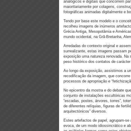
analógicos e digitais que concorrem pa
maioritariamente por colagens, construç
fotográficas animadas digitalmente e b
Tendo por base este modelo e o conceito
recolheu imagens de inúmeros artefactos
Grécia Antiga, Mesopotâmia e Américas
mundo ocidental, na Grã-Bretanha, Al
Arredadas do contexto original e asse
surrealizante, estas imagens passam po
exposição uma natureza renovada. Na su
peso histórico dos contatos de carácter i
Ao longo da exposição, assistimos a um 
recodificação da imagem, que concorre p
processos de apropriação e “fetichizaçã
No epicentro da mostra e do debate que
conjunto de instalações escultóricas 
“escadas, postes, árvores, torres”, to
de diferentes relíquias, figuras de fert
arquitectónicos” diversos.
Estes artefactos de papel, agrupam-se
evoca, de um modo idiossincrático e a
as múltiplas formas como estes objet