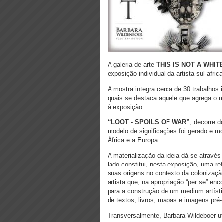
A galeria de arte
THIS IS NOT A WHI
exposição individual da artista sul-afri
A mostra integra cerca de 30 trabalhos i
quais se destaca aquele que agrega o m
à exposição.
“LOOT - SPOILS OF WAR”
, decorre 
modelo de significações foi gerado e mol
África e a Europa.
A materialização da ideia dá-se atravé
lado constitui, nesta exposição, uma re
suas origens no contexto da colonização
artista que, na apropriação “per se” en
para a construção de um medium artísti
de textos, livros, mapas e imagens pré
Transversalmente, Barbara Wildeboer u