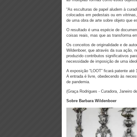
“As esculturas de papel aludem à curad
colocados em pedestais ou em vitrinas, 
de uma obra de arte sobre objeto que e
O resultado é uma espécie de documentá
coisas reais, mas que as transforma em
Os conceitos de originalidade e de aut
Wildenboer, que através da sua ação, 
produzido contributos significativos p
necessidade de imposição de uma ideolo
A exposição “LOOT” ficará patente até 
A entrada é livre, obedecendo às nec
de pandemia.
(Graça Rodrigues - Curadora, Janeiro d
Sobre Barbara Wildenboer