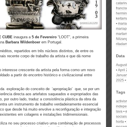
catari
franci
hermin
keitam
mari
mariap
martam
TE CUBE
inaugura a
5 de Fevereiro
“LOOT”, a primeira
Nilzan
cana
Barbara Wildenboer
em Portugal.
ritada
néditos, repartidos em três núcleos distintos, de entre os
Data
ais recente corpo de trabalho da artista e que dá nome
August
do interesse crescente da artista pela forma como um novo
April
dado a partir do encontro histórico e civilizacional entre
Januar
2025
s da exploração do conceito de ‘apropriação’ que, se por um
Tags
ferência directa aos artefatos saqueados e expropriados das
, por outro lado, traduz a consistência plástica da obra da
activi
contra um instrumento de trabalho verdadeiramente essencial
indepe
co que desde há muito envolve a reconfiguração e integração
lava
-existentes em colagens e instalações tridimensionais.
sociai
horta
tiliza no seu processo criativo uma combinação de processos
mozamb