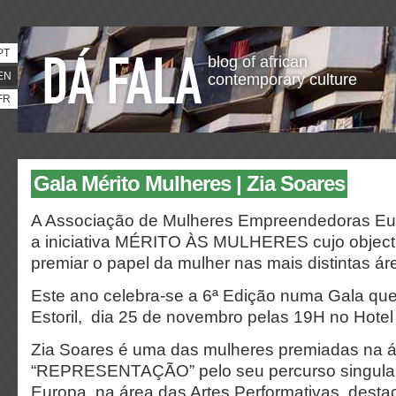
PT
blog of african
EN
contemporary culture
FR
Gala Mérito Mulheres | Zia Soares
A Associação de Mulheres Empreendedoras Eu
a iniciativa MÉRITO ÀS MULHERES cujo objectiv
premiar o papel da mulher nas mais distintas áre
Este ano celebra-se a 6ª Edição numa Gala que 
Estoril, dia 25 de novembro pelas 19H no Hotel
Zia Soares é uma das mulheres premiadas na á
“REPRESENTAÇÃO” pelo seu percurso singular 
Europa, na área das Artes Performativas, desta