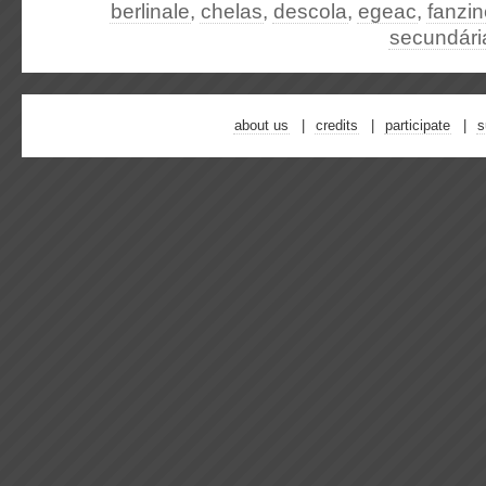
berlinale
,
chelas
,
descola
,
egeac
,
fanzin
secundária
about us
credits
participate
s