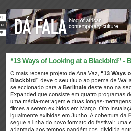
PT
blog of african
EN
contemporary culture
FR
“13 Ways of Looking at a Blackbird” - B
O mais recente projeto de Ana Vaz,
“13 Ways o
Blackbird”
deve o seu título ao poema de Walla
seleccionado para a
Berlinale
deste ano na se
Expanded que consiste em quatro programas d
uma média-metragem e duas longas-metragens,
filmes a serem exibidos em Março. Oito instala
igualmente exibidas em Junho. A cobertura da B
segue a linha do novo formato do festival: uma e
adaptada aos tempos pandémicos, dividida entr