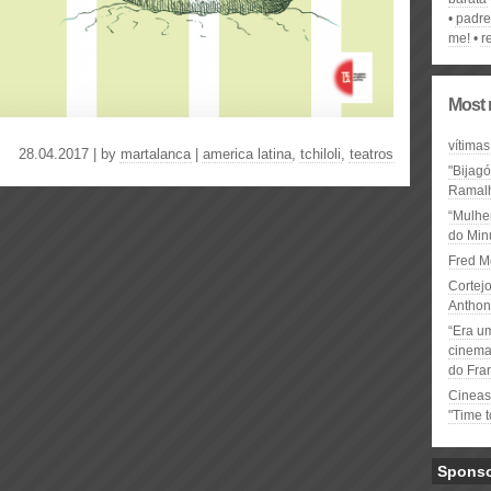
padre 
me!
r
Most 
vítimas
28.04.2017 | by
martalanca
|
america latina
,
tchiloli
,
teatros
"Bijag
Ramal
“Mulhe
do Minu
Fred M
Cortejo
Anthon
“Era u
cinema 
do Fra
Cineas
"Time 
Spons