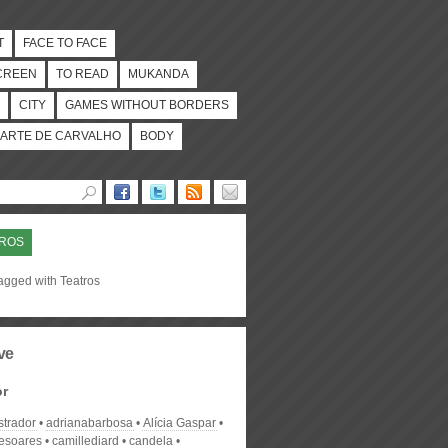
T
FACE TO FACE
CREEN
TO READ
MUKANDA
CITY
GAMES WITHOUT BORDERS
ARTE DE CARVALHO
BODY
TROS
agged with Teatros
ve
or
strador
adrianabarbosa
Alícia Gaspar
desoares
camillediard
candela