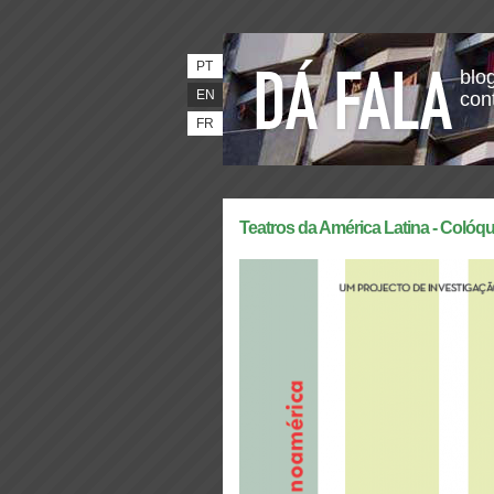
PT
blog
EN
con
FR
Teatros da América Latina - Colóquio