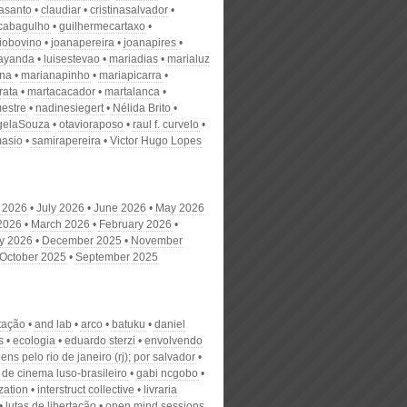
nasanto
claudiar
cristinasalvador
scabagulho
guilhermecartaxo
iobovino
joanapereira
joanapires
ayanda
luisestevao
mariadias
marialuz
ana
marianapinho
mariapicarra
rata
martacacador
martalanca
estre
nadinesiegert
Nélida Brito
gelaSouza
otavioraposo
raul f. curvelo
masio
samirapereira
Victor Hugo Lopes
 2026
July 2026
June 2026
May 2026
 2026
March 2026
February 2026
y 2026
December 2025
November
October 2025
September 2025
tação
and lab
arco
batuku
daniel
s
ecologia
eduardo sterzi
envolvendo
ns pelo rio de janeiro (rj); por salvador
l de cinema luso-brasileiro
gabi ncgobo
zation
interstruct collective
livraria
lutas de libertação
open mind sessions