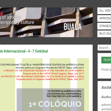
I'LL VISI
 of african
AFROS
temporary culture
STAGES
RUY DU
 Internacional - 4 - 7 Setúbal
TEA
Posts t
Archi
Auth
admini
arimil