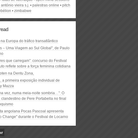
antónio vieira s.j.
palestras online
pitch
ebélion
zimbabwe
read
 na Europa do tráfico transatlântico
ós – Uma Viagem ao Sul Global", de Paulo
ho
res que carregam”: concurso do Festival
to reflete sobre a força feminina cotidiana
oten na Dentu Zona,
, a primeira exposição individual de
y Mazza
ma vez, numa meia-noite sombria…”: O
clandestino de Pere Portabella no final
nquismo
ta angolana Pocas Pascoal apresenta
to Change" durante o Festival de Locarno
or