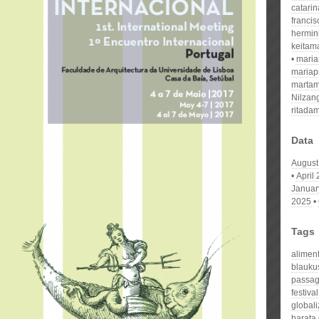
catari
franci
hermin
keitam
mari
mariap
martam
Nilzan
ritada
Data
August
April
Januar
2025
Tags
alimen
blauku
passage
festiva
globali
barata