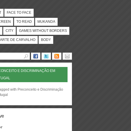
T
FACE TO FACE
CREEN
TO READ
MUKANDA
CITY
GAMES WITHOUT BORDERS
ARTE DE CARVALHO
BODY
ONCEITO E DISCRIMINAÇÃO EM
TUGAL
tagged with Preconceito e Discriminação
tugal
ve
or