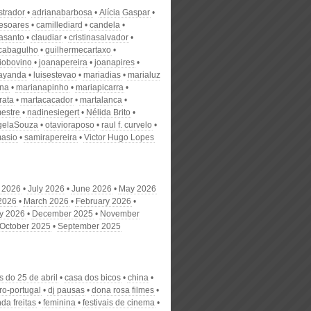
strador
adrianabarbosa
Alícia Gaspar
desoares
camillediard
candela
nasanto
claudiar
cristinasalvador
scabagulho
guilhermecartaxo
iobovino
joanapereira
joanapires
ayanda
luisestevao
mariadias
marialuz
ana
marianapinho
mariapicarra
rata
martacacador
martalanca
estre
nadinesiegert
Nélida Brito
gelaSouza
otavioraposo
raul f. curvelo
masio
samirapereira
Victor Hugo Lopes
 2026
July 2026
June 2026
May 2026
 2026
March 2026
February 2026
y 2026
December 2025
November
October 2025
September 2025
 do 25 de abril
casa dos bicos
china
fro-portugal
dj pausas
dona rosa filmes
da freitas
feminina
festivais de cinema