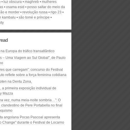
o
luz obscura
maghreb
mulheres
as
osama esid
posso saltar do meio da
dão e morder
revolução russa
rigo 23
n kambalu
são tomé e príncipe
ity
read
 na Europa do tráfico transatlântico
ós – Uma Viagem ao Sul Global", de Paulo
ho
res que carregam”: concurso do Festival
to reflete sobre a força feminina cotidiana
oten na Dentu Zona,
, a primeira exposição individual de
y Mazza
ma vez, numa meia-noite sombria…”: O
clandestino de Pere Portabella no final
nquismo
ta angolana Pocas Pascoal apresenta
to Change" durante o Festival de Locarno