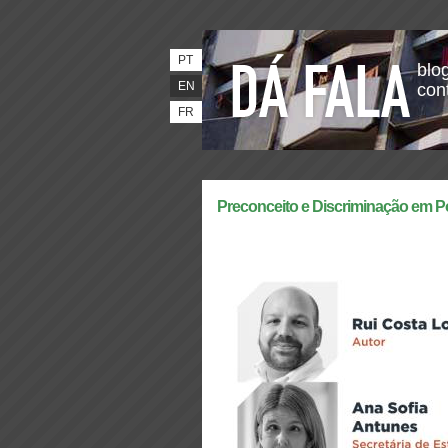
PT
blog
EN
con
FR
Preconceito e Discriminação em P