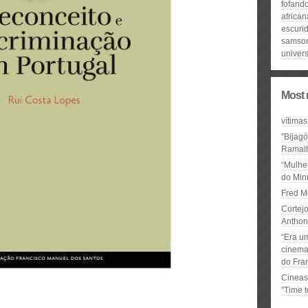
fofand
african
escuri
samso
univers
Most 
vítimas
"Bijag
Ramal
“Mulhe
do Minu
Fred M
Cortejo
Anthon
“Era u
cinema 
do Fra
Cineas
"Time 