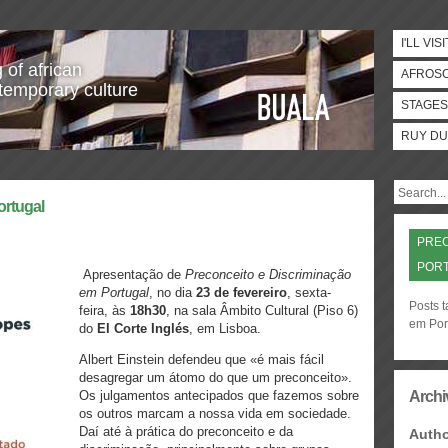
I'LL VISI
 of african
AFROS
temporary culture
STAGES
RUY DU
ortugal
PREC
POR
Apresentação de
Preconceito e Discriminação
em Portugal
, no dia
23 de fevereiro
, sexta-
Posts 
feira, às
18h30
, na sala Âmbito Cultural (Piso 6)
em Por
do
El Corte Inglés
, em Lisboa.
Albert Einstein defendeu que «é mais fácil
desagregar um átomo do que um preconceito».
Os julgamentos antecipados que fazemos sobre
Archi
os outros marcam a nossa vida em sociedade.
Daí até à prática do preconceito e da
Auth