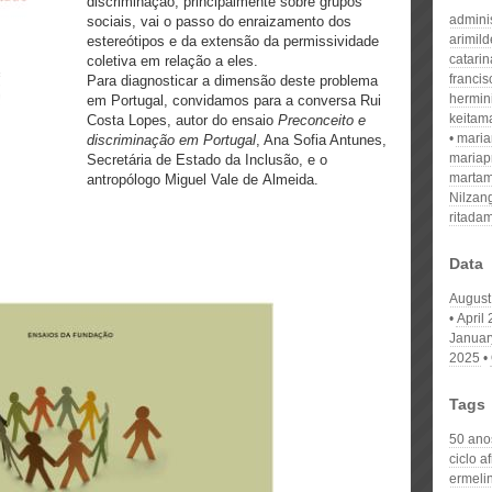
discriminação, principalmente sobre grupos
admini
sociais, vai o passo do enraizamento dos
arimil
estereótipos e da extensão da permissividade
catari
coletiva em relação a eles.
franci
Para diagnosticar a dimensão deste problema
hermin
em Portugal, convidamos para a conversa Rui
keitam
Costa Lopes, autor do ensaio
Preconceito e
mari
discriminação em Portugal
, Ana Sofia Antunes,
mariap
Secretária de Estado da Inclusão, e o
martam
antropólogo Miguel Vale de Almeida.
Nilzan
ritada
Data
August
April
Januar
2025
Tags
50 anos
ciclo a
ermelin