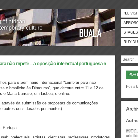
I'LL VISI
 of african
AFROS
temporary culture
STAGES
RUY DU
a não repetir – a oposição intelectual portuguesa e
PORT
hos para o Seminário Internacional “Lembrar para não
Posts t
sa e brasileira às Ditaduras”, que decorre entre 11 e 12 de
s e Maria Barroso, em Lisboa, e online.
io através da submissão de propostas de comunicações
 outros considerados pertinentes):
Archi
Auth
m Portugal
admini
arimil
gal: intelectuais, artistas, cientistas, professores, produtores