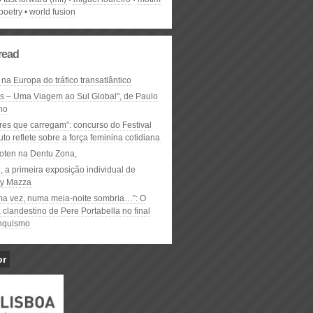
poetry
world fusion
read
 na Europa do tráfico transatlântico
ós – Uma Viagem ao Sul Global", de Paulo
ho
res que carregam”: concurso do Festival
to reflete sobre a força feminina cotidiana
oten na Dentu Zona,
, a primeira exposição individual de
y Mazza
ma vez, numa meia-noite sombria…”: O
clandestino de Pere Portabella no final
nquismo
or