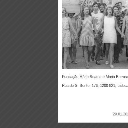
Fundação Mário Soares e Maria Barros
Rua de S. Bento, 176, 1200-821, Lisbo
29.01.20