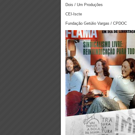
Dois / Um Produções
CEI-Iscte
Fundação Getúlio Vargas / CPDOC