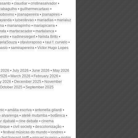
nasanto
claudiar
cristinasalvador
scabagulho
guilhermecartaxo
iobovino
joanapereira
joanapires
ayanda
luisestevao
mariadias
marialuz
ana
marianapinho
mariapicarra
rata
martacacador
martalanca
estre
nadinesiegert
Nélida Brito
gelaSouza
otavioraposo
raul f. curvelo
masio
samirapereira
Victor Hugo Lopes
 2026
July 2026
June 2026
May 2026
 2026
March 2026
February 2026
y 2026
December 2025
November
October 2025
September 2025
mic
amália escriva
antonella gilardi
o alvarenga
ateliê mutamba
botânica
r djabaté
cine debate
cinema
bique
civil society
descolonização
festival músicas do mundo
londres
fast forward (mff)
miguel loureiro
motim