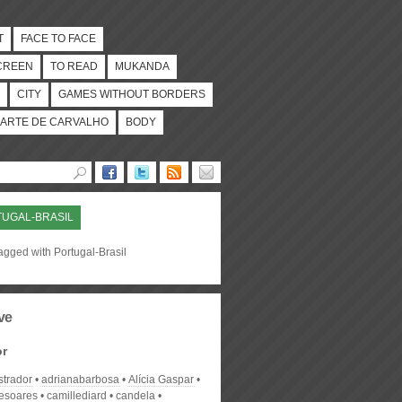
T
FACE TO FACE
CREEN
TO READ
MUKANDA
CITY
GAMES WITHOUT BORDERS
ARTE DE CARVALHO
BODY
UGAL-BRASIL
agged with Portugal-Brasil
ve
or
strador
adrianabarbosa
Alícia Gaspar
desoares
camillediard
candela