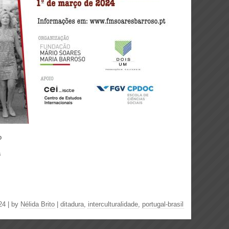
o
a
24 | by
Nélida Brito
|
ditadura
,
interculturalidade
,
portugal-brasil