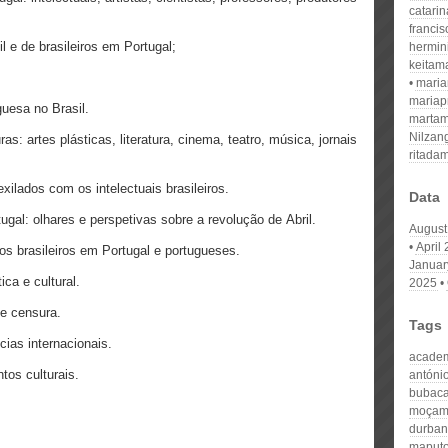
catari
franci
 e de brasileiros em Portugal;
hermin
keitam
mari
mariap
guesa no Brasil.
martam
Nilzan
as: artes plásticas, literatura, cinema, teatro, música, jornais
ritada
xilados com os intelectuais brasileiros.
Data
tugal: olhares e perspetivas sobre a revolução de Abril.
August
April
dos brasileiros em Portugal e portugueses.
Januar
ica e cultural.
2025
 e censura.
Tags
cias internacionais.
acade
tos culturais.
antóni
bubaca
moçam
durban
maputo 