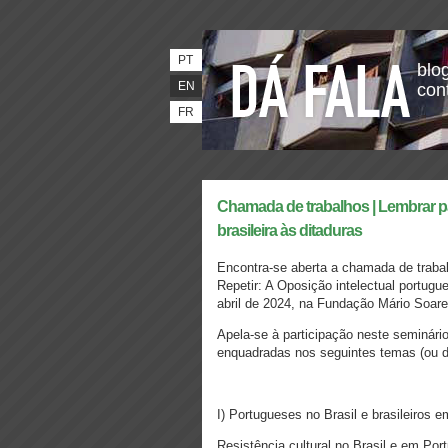
PT
blog
EN
con
FR
Chamada de trabalhos | Lembrar par
brasileira às ditaduras
Encontra-se aberta a chamada de trabal
Repetir: A Oposição intelectual portugue
abril de 2024, na Fundação Mário Soare
Apela-se à participação neste seminár
enquadradas nos seguintes temas (ou de
I) Portugueses no Brasil e brasileiros e
Resistência cultural no Brasil e em Portu