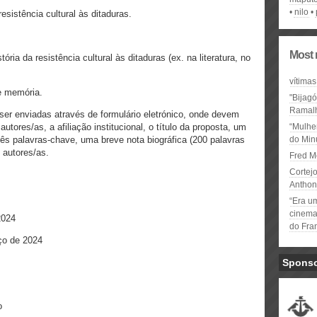
nilo
esistência cultural às ditaduras.
Most 
ria da resistência cultural às ditaduras (ex. na literatura, no
vítimas
de memória.
"Bijag
Ramal
r enviadas através de formulário eletrónico, onde devem
utores/as, a afiliação institucional, o título da proposta, um
“Mulhe
ês palavras-chave, uma breve nota biográfica (200 palavras
do Minu
 autores/as.
Fred M
Cortejo
Anthon
“Era u
cinema 
2024
do Fra
ço de 2024
Spons
o