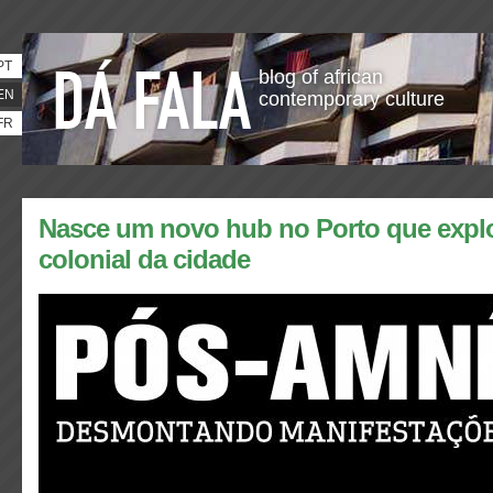
PT
blog of african
EN
contemporary culture
FR
Nasce um novo hub no Porto que explo
colonial da cidade