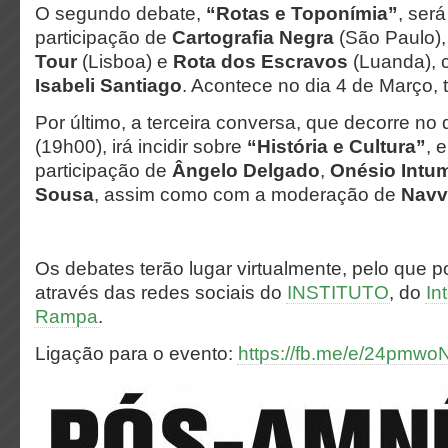
O segundo debate,
“Rotas e Toponímia”
, ser
participação de
Cartografia Negra
(São Paulo)
Tour
(Lisboa) e
Rota dos Escravos
(Luanda), 
Isabeli Santiago
. Acontece no dia 4 de Março
Por último, a terceira conversa, que decorre no
(19h00), irá incidir sobre
“História e Cultura”
, 
participação de
Ângelo Delgado
,
Onésio Intu
Sousa
, assim como com a moderação de
Navv
Os debates terão lugar virtualmente, pelo que 
através das redes sociais do
INSTITUTO
, do
In
Rampa
.
Ligação para o evento:
https://fb.me/e/24pmwo