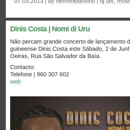
07.03.2013 | by
herminiobovino
|
dj set
,
músi
Dinis Costa | Nomi di Uru
Não percam grande concerto de lançamento 
guineense Dinis Costa este Sábado, 2 de Junh
Oeiras, Rua São Salvador da Baía.
Contacto:
Telefone | 960 307 602
web