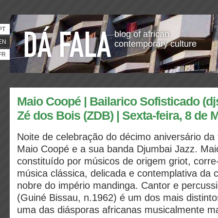
PT
blog of african
EN
contemporary culture
FR
Maio Coopé | Bailarico Sofisticado (djs
Zé dos Bois (ZDB) | Sexta-feira, 8 de
Noite de celebração do décimo aniversário da f
Maio Coopé e a sua banda Djumbai Jazz. Maio
constituído por músicos de origem griot, corre
música clássica, delicada e contemplativa da c
nobre do império mandinga. Cantor e percuss
(Guiné Bissau, n.1962) é um dos mais distint
uma das diásporas africanas musicalmente mai