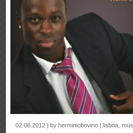
02.06.2012 | by
herminiobovino
|
lisboa
,
mús