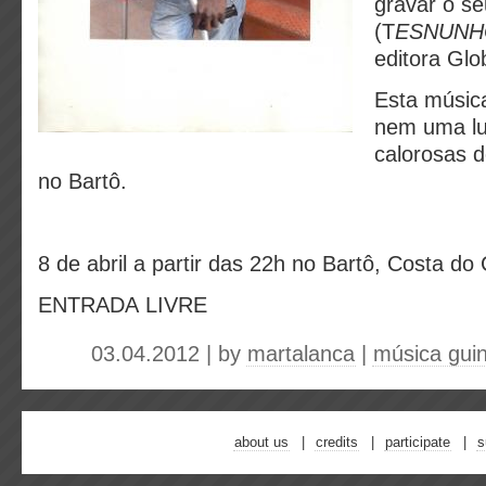
gravar o se
(T
ESNUNH
editora Glo
Esta música
nem uma lu
calorosas 
no Bartô.
8 de abril a partir das 22h no Bartô, Costa do
ENTRADA LIVRE
03.04.2012 | by
martalanca
|
música gui
about us
credits
participate
s