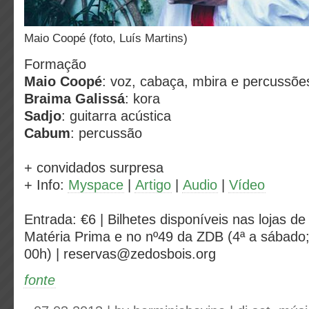
Maio Coopé (foto, Luís Martins)
Formação
Maio Coopé
: voz, cabaça, mbira e percussõe
Braima Galissá
: kora
Sadjo
: guitarra acústica
Cabum
: percussão
+ convidados surpresa
+ Info:
Myspace
|
Artigo
|
Audio
|
Vídeo
Entrada: €6 | Bilhetes disponíveis nas lojas de
Matéria Prima e no nº49 da ZDB (4ª a sábado
00h) | reservas@zedosbois.org
fonte