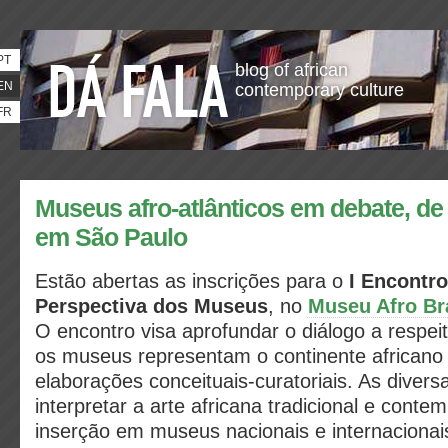
PT
blog of african
EN
contemporary culture
FR
Museus afro-atlânticos em debate, de
em São Paulo
Estão abertas as inscrições para o
I Encontro
Perspectiva dos Museus
, no
Museu Afro Br
O encontro visa aprofundar o diálogo a respe
os museus representam o continente africano
elaborações conceituais-curatoriais. As divers
interpretar a arte africana tradicional e cont
inserção em museus nacionais e internacionai