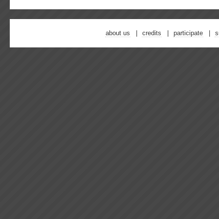
about us
credits
participate
s