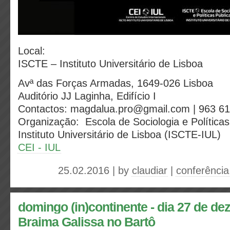
Local:
ISCTE – Instituto Universitário de Lisboa
Avª das Forças Armadas, 1649-026 Lisboa
Auditório JJ Laginha, Edifício I
Contactos: magdalua.pro@gmail.com | 963 6
Organização: Escola de Sociologia e Política
Instituto Universitário de Lisboa (ISCTE-IUL)
CEI - IUL
25.02.2016 | by
claudiar
|
conferência
domingo (in)continente - dia 27 de d
Braima Galissa no Bartô