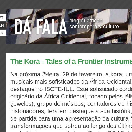
PT
blog of african
EN
contemporary culture
FR
The Kora - Tales of a Frontier Instrum
Na próxima 2ªfeira, 29 de fevereiro, a kora, 
musicais mais sofisticados da África Ocidental
destaque no ISCTE-IUL. Este sofisticado cord
originário da África Ocidental, tocado pelos jélis
geweles), grupo de músicos, contadores de his
historiadores, terá em destaque a sua história
de partida para uma apresentação da cultura
transformações que sofreu ao longo dos últim