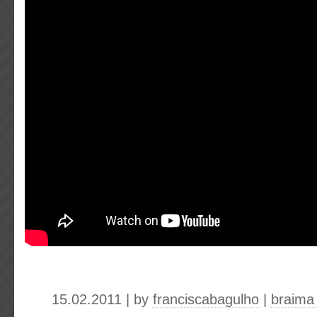
15.02.2011 | by
franciscabagulho
|
braima 