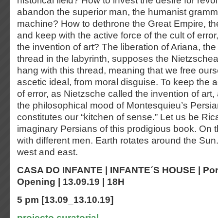
historical field? How to invest the desire for rev
abandon the superior man, the humanist gramma
machine? How to dethrone the Great Empire, the
and keep with the active force of the cult of erro
the invention of art? The liberation of Ariana, the
thread in the labyrinth, supposes the Nietzsche
hang with this thread, meaning that we free ours
ascetic ideal, from moral disguise. To keep the ac
of error, as Nietzsche called the invention of art
the philosophical mood of Montesquieu’s Persian
constitutes our “kitchen of sense.” Let us be Ri
imaginary Persians of this prodigious book. On 
with different men. Earth rotates around the Sun.
west and east.
CASA DO INFANTE | INFANTE´S HOUSE | Porto
Opening | 13.09.19 | 18H
5 pm [13.09_13.10.19]
projecto curatorial