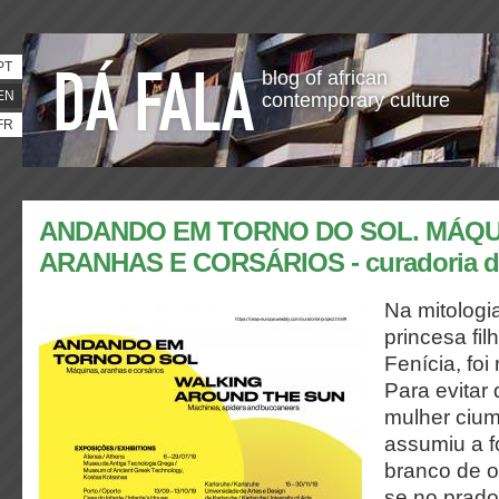
PT
blog of african
EN
contemporary culture
FR
ANDANDO EM TORNO DO SOL. MÁQU
ARANHAS E CORSÁRIOS - curadoria d
Na mitologi
princesa fil
Fenícia, foi
Para evitar
mulher cium
assumiu a f
branco de o
se no prad