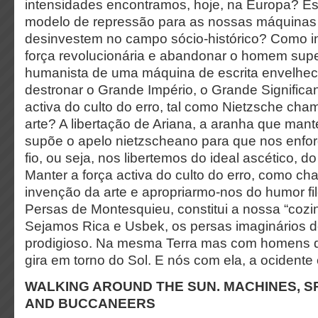
intensidades encontramos, hoje, na Europa? E
modelo de repressão para as nossas máquinas
desinvestem no campo sócio-histórico? Como in
força revolucionária e abandonar o homem super
humanista de uma máquina de escrita envelhe
destronar o Grande Império, o Grande Significan
activa do culto do erro, tal como Nietzsche ch
arte? A libertação de Ariana, a aranha que mantém
supõe o apelo nietzscheano para que nos enf
fio, ou seja, nos libertemos do ideal ascético, do
Manter a força activa do culto do erro, como c
invenção da arte e apropriarmo-nos do humor fi
Persas de Montesquieu, constitui a nossa “cozi
Sejamos Rica e Usbek, os persas imaginários d
prodigioso. Na mesma Terra mas com homens di
gira em torno do Sol. E nós com ela, a ocidente 
WALKING AROUND THE SUN. MACHINES, S
AND BUCCANEERS