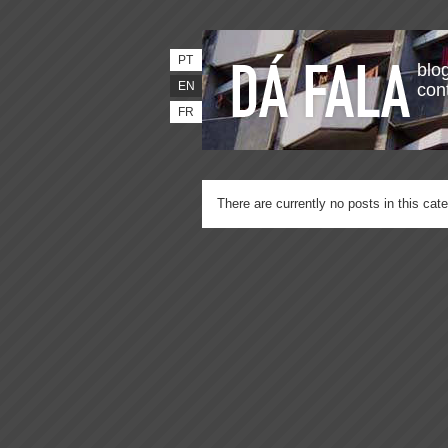
PT
blog
EN
con
FR
There are currently no posts in this cate