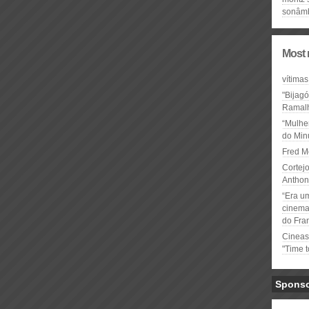
sonâm
Most 
vítimas
"Bijag
Ramal
“Mulhe
do Minu
Fred M
Cortejo
Anthon
“Era u
cinema 
do Fra
Cineas
"Time 
Spons