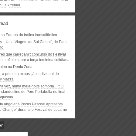
bula
tremor
read
 na Europa do tráfico transatlântico
ós – Uma Viagem ao Sul Global", de Paulo
ho
res que carregam”: concurso do Festival
to reflete sobre a força feminina cotidiana
oten na Dentu Zona,
, a primeira exposição individual de
y Mazza
ma vez, numa meia-noite sombria…”: O
clandestino de Pere Portabella no final
nquismo
ta angolana Pocas Pascoal apresenta
to Change" durante o Festival de Locarno
or