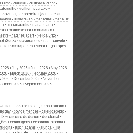
nasanto
claudiar
cristinasalvador
scabagulho
guilhermecartaxo
iobovino
joanapereira
joanapires
ayanda
luisestevao
mariadias
marialuz
ana
marianapinho
mariapicarra
rata
martacacador
martalanca
estre
nadinesiegert
Nélida Brito
gelaSouza
otavioraposo
raul f. curvelo
masio
samirapereira
Victor Hugo Lopes
 2026
July 2026
June 2026
May 2026
 2026
March 2026
February 2026
y 2026
December 2025
November
October 2025
September 2025
own
arte popular. malangatana
autoria
tuesday
boy gê mendes
caleidoscópio
.18
concurso de design
decolonial
ções
ecolmagens
economia informal
 huggins
justin adams
kalunga
lilia
 schwarcz
luz obscura
milestones
terra