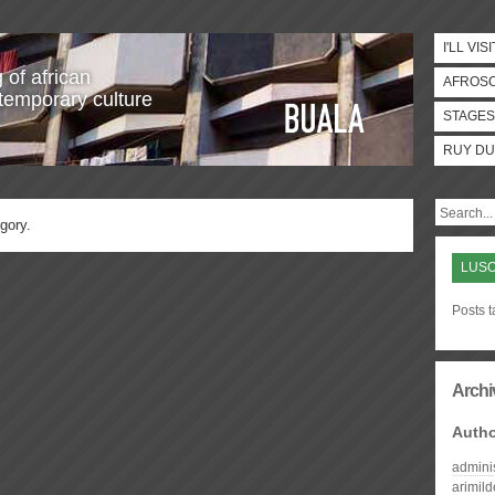
I'LL VISI
 of african
AFROS
temporary culture
STAGES
RUY DU
gory.
LUSO
Posts t
Archi
Auth
admini
arimil