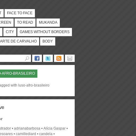
T
FACE TO FACE
CREEN
TO READ
MUKANDA
CITY
GAMES WITHOUT BORDERS
ARTE DE CARVALHO
BODY
-AFRO-BRASILEIRO
agged with luso-afro-brasileiro
ve
or
strador
adrianabarbosa
Alícia Gaspar
desoares
camillediard
candela