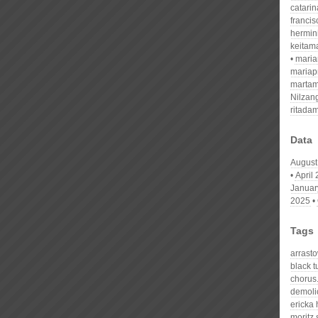
catari
franci
hermin
keitam
mari
mariap
martam
Nilzan
ritada
Data
August
April
Januar
2025
Tags
arrast
black 
chorus
demoli
ericka
moritz