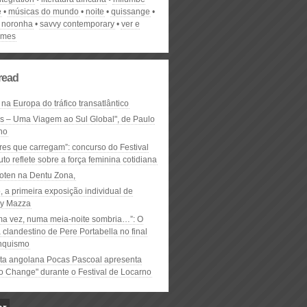
e
músicas do mundo
noite
quissange
o noronha
savvy contemporary
ver e
ilmes
read
 na Europa do tráfico transatlântico
ós – Uma Viagem ao Sul Global", de Paulo
ho
res que carregam”: concurso do Festival
to reflete sobre a força feminina cotidiana
oten na Dentu Zona,
, a primeira exposição individual de
y Mazza
ma vez, numa meia-noite sombria…”: O
clandestino de Pere Portabella no final
nquismo
ta angolana Pocas Pascoal apresenta
to Change" durante o Festival de Locarno