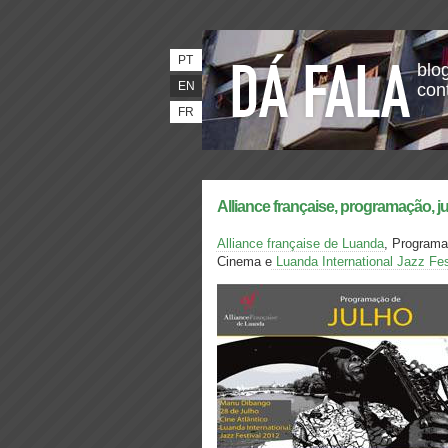
PT
blog
EN
con
FR
Alliance française, programação,
Alliance française de Luanda
, Program
Cinema e
Luanda International Jazz Fes