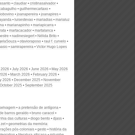
nasanto
claudiar
cristinasalvador
scabagulho
guilhermecartaxo
iobovino
joanapereira
joanapires
ayanda
luisestevao
mariadias
marialuz
ana
marianapinho
mariapicarra
rata
martacacador
martalanca
estre
nadinesiegert
Nélida Brito
gelaSouza
otavioraposo
raul f. curvelo
masio
samirapereira
Victor Hugo Lopes
 2026
July 2026
June 2026
May 2026
 2026
March 2026
February 2026
y 2026
December 2025
November
October 2025
September 2025
 selvagem
a pretensão de antígona
 de barros geraldo
bruno caracol
hia das culturas
diogo bento
djass
 zet
geometrias da memória:
urações pós-coloniais
gesto
história da
ntegration
literatura africana
milumbe