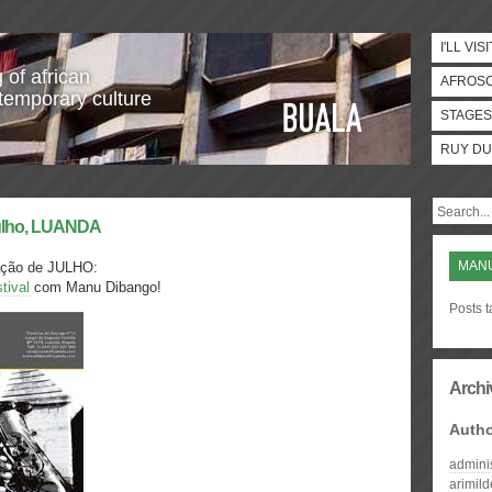
I'LL VISI
 of african
AFROS
temporary culture
STAGES
RUY DU
 julho, LUANDA
MAN
ação de JULHO:
tival
com Manu Dibango!
Posts 
Archi
Auth
admini
arimil