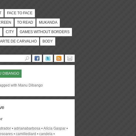
T
FACE TO FACE
CREEN
TO READ
MUKANDA
CITY
GAMES WITHOUT BORDERS
ARTE DE CARVALHO
BODY
U DIBANGO
tagged with Manu Dibango
ve
or
strador
adrianabarbosa
Alícia Gaspar
desoares
camillediard
candela