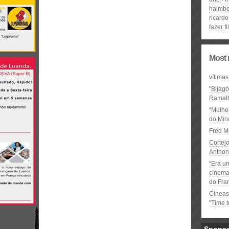
haimb
ricard
fazer f
Most 
vítimas
"Bijag
Ramal
“Mulhe
do Minu
Fred M
Cortejo
Anthon
“Era u
cinema 
do Fra
Cineas
"Time 