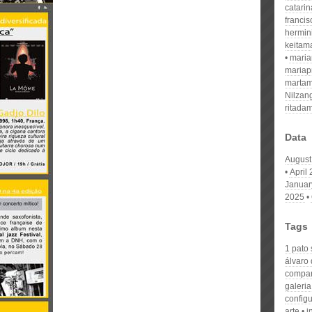
catari
franci
hermin
keitam
mari
mariap
martam
Nilzan
ritada
Data
August
April
Januar
2025
Tags
1 pato
álvaro
compan
galeria
config
arte
i