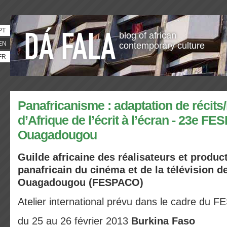
PT
blog of african
EN
contemporary culture
FR
Panafricanisme : adaptation de récits/
d’Afrique de l’écrit à l’écran - 23e FE
Ouagadougou
Guilde africaine des réalisateurs et product
panafricain du cinéma et de la télévision d
Ouagadougou (FESPACO)
Atelier international prévu dans le cadre du
du 25 au 26 février 2013
Burkina Faso