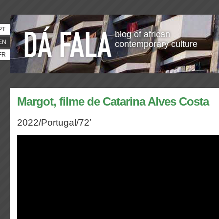
PT
blog of african
EN
contemporary culture
FR
Margot, filme de Catarina Alves Costa
2022/Portugal/72’