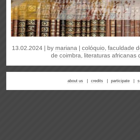
13.02.2024 | by
mariana
|
colóquio
,
faculdade d
de coimbra
,
literaturas africanas
about us
credits
participate
s