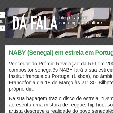
PT
blog of african
EN
contemporary culture
FR
NABY (Senegal) em estreia em Portug
Vencedor do Prémio Revelação da RFI em 200
compositor senegalês NABY fará a sua estrei
Institut français du Portugal (Lisboa), no âmbi
Francofonia dia 18 de Março às 21: 30. Bilhet
próprio dia.
Na sua bagagem traz o disco de estreia, “De
apresenta uma mistura de reggae, hip hop, s
artista descreve a realidade do povo senegalê