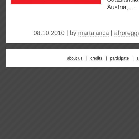
Áustria, …
08.10.2010 | by
martalanca
|
afroregg
about us
credits
participate
s