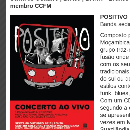
membro CCFM
POSITIVO
Banda sed
Composto p
Moçambican
grupo traz
fusão onde 
com os seu
tradicionai
do sul ou d
estilos con
funk, blues
Com um CD
segundo a 
se apresen
vezes em 
Suazilândia