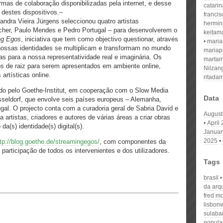
ormas de colaboração disponibilizadas pela internet, e desse
catari
destes dispositivos.–
franci
Sandra Vieira Jürgens seleccionou quatro artistas
hermin
scher, Paulo Mendes e Pedro Portugal – para desenvolverem o
keitam
ng Egos
, iniciativa que tem como objectivo questionar, através
mari
 nossas identidades se multiplicam e transformam no mundo
mariap
s para a nossa representatividade real e imaginária. Os
martam
os de raiz para serem apresentados em ambiente online,
Nilzan
 artísticas online.
ritada
do pelo Goethe-Institut, em cooperação com o Slow Media
Data
seldorf, que envolve seis países europeus – Alemanha,
ugal. O projecto conta com a curadoria geral de Sabria David e
August
artistas, criadores e autores de várias áreas a criar obras
April
da(s) identidade(s) digital(s).
Januar
2025
tp://blog.goethe.de/streamingegos/
, com componentes da
a participação de todos os intervenientes e dos utilizadores.
Tags
brasil
da arqu
fred m
lisbon
sulaba
popula