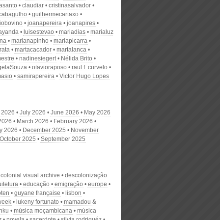
nasanto
claudiar
cristinasalvador
scabagulho
guilhermecartaxo
iobovino
joanapereira
joanapires
ayanda
luisestevao
mariadias
marialuz
ana
marianapinho
mariapicarra
rata
martacacador
martalanca
estre
nadinesiegert
Nélida Brito
gelaSouza
otavioraposo
raul f. curvelo
masio
samirapereira
Victor Hugo Lopes
 2026
July 2026
June 2026
May 2026
 2026
March 2026
February 2026
y 2026
December 2025
November
October 2025
September 2025
colonial visual archive
descolonização
itetura
educação
emigração
europe
oten
guyane française
lisbon
week
lukeny fortunato
mamadou &
nku
música moçambicana
música
r
novela
sacerdote
silvia rodriguéz