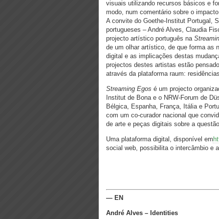
visuais utilizando recursos básicos e f
modo, num comentário sobre o impacto 
A convite do Goethe-Institut Portugal, 
portugueses – André Alves, Claudia Fi
projecto artístico português na
Streami
de um olhar artístico, de que forma as
digital e as implicações destas mudança
projectos destes artistas estão pensad
através da plataforma raum: residências
Streaming Egos
é um projecto organiza
Institut de Bona e o NRW-Forum de Düs
Bélgica, Espanha, França, Itália e Port
com um co-curador nacional que convida 
de arte e peças digitais sobre a questão 
Uma plataforma digital, disponível em
ht
social web, possibilita o intercâmbio e 
— EN
André Alves – Identities