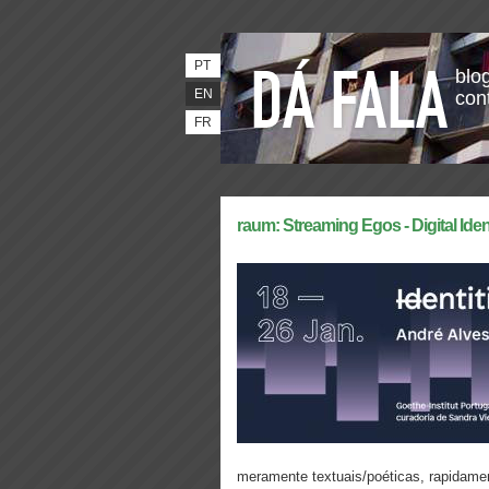
PT
blog
EN
con
FR
raum: Streaming Egos - Digital Ident
meramente textuais/poéticas, rapidame