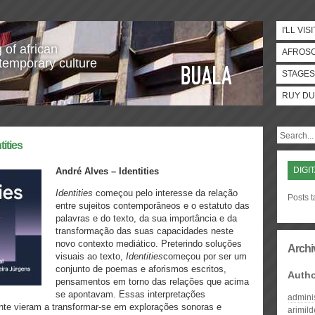
I'LL VISI
 of african
AFROS
temporary culture
STAGES
RUY DU
ities
DIGI
André Alves – Identities
Identities
começou pelo interesse da relação
Posts t
entre sujeitos contemporâneos e o estatuto das
palavras e do texto, da sua importância e da
transformação das suas capacidades neste
novo contexto mediático. Preterindo soluções
Archi
visuais ao texto,
Identities
começou por ser um
conjunto de poemas e aforismos escritos,
Auth
pensamentos em torno das relações que acima
se apontavam. Essas interpretações
admini
nte vieram a transformar-se em explorações sonoras e
arimil