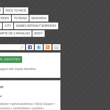
T
FACE TO FACE
CREEN
TO READ
MUKANDA
CITY
GAMES WITHOUT BORDERS
ARTE DE CARVALHO
BODY
TAL IDENTITIES
agged with Digital Identities
ve
or
strador
adrianabarbosa
Alícia Gaspar
desoares
camillediard
candela