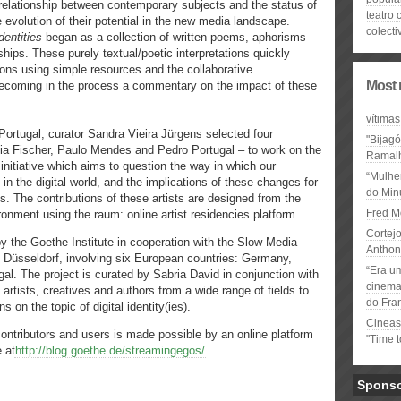
e relationship between contemporary subjects and the status of
teatro 
 evolution of their potential in the new media landscape.
colecti
dentities
began as a collection of written poems, aphorisms
hips. These purely textual/poetic interpretations quickly
ions using simple resources and the collaborative
Most 
 becoming in the process a commentary on the impact of these
vítimas
e Portugal, curator Sandra Vieira Jürgens selected four
"Bijag
dia Fischer, Paulo Mendes and Pedro Portugal – to work on the
Ramal
 initiative which aims to question the way in which our
“Mulhe
 in the digital world, and the implications of these changes for
do Minu
s. The contributions of these artists are designed from the
Fred M
ronment using the raum: online artist residencies platform.
Cortejo
by the Goethe Institute in cooperation with the Slow Media
Anthon
 Düsseldorf, involving six European countries: Germany,
“Era u
al. The project is curated by Sabria David in conjunction with
cinema 
 artists, creatives and authors from a wide range of fields to
do Fra
s on the topic of digital identity(ies).
Cineas
contributors and users is made possible by an online platform
"Time 
 at
http://blog.goethe.de/streamingegos/
.
Spons