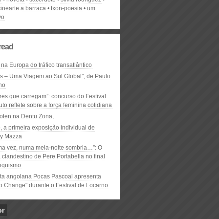
cinearte a barraca
txon-poesia
um
vo
read
 na Europa do tráfico transatlântico
ós – Uma Viagem ao Sul Global", de Paulo
ho
res que carregam”: concurso do Festival
to reflete sobre a força feminina cotidiana
oten na Dentu Zona,
, a primeira exposição individual de
y Mazza
ma vez, numa meia-noite sombria…”: O
clandestino de Pere Portabella no final
nquismo
ta angolana Pocas Pascoal apresenta
to Change" durante o Festival de Locarno
or