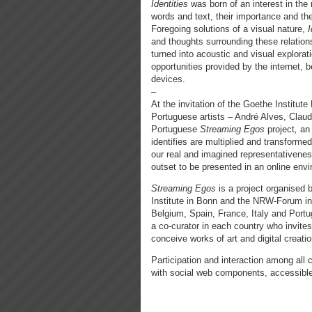
Identities
was born of an interest in th
words and text, their importance and the
Foregoing solutions of a visual nature,
I
and thoughts surrounding these relations
turned into acoustic and visual explorat
opportunities provided by the internet,
devices.
–
At the invitation of the Goethe Institut
Portuguese artists – André Alves, Clau
Portuguese
Streaming Egos
project
,
an
identifies are multiplied and transformed
our real and imagined representativenes
outset to be presented in an online envi
Streaming Egos
is a project organised 
Institute in Bonn and the NRW-Forum in
Belgium, Spain, France, Italy and Portug
a co-curator in each country who invites
conceive works of art and digital creation
Participation and interaction among all 
with social web components, accessible