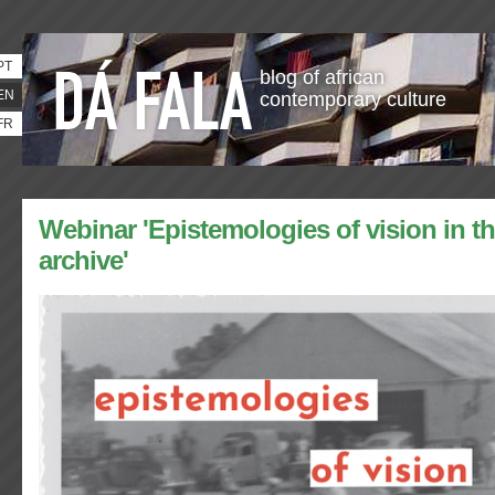
PT
blog of african
EN
contemporary culture
FR
Webinar 'Epistemologies of vision in th
archive'