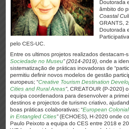
Doutorada 
âmbito do pr
Coastal Cul
GRANTS, 20
Doutorada 
Participati
pelo CES-UC.
Entre os ultimos projetos realizados destacam-
Sociedade no Museu
” (2014-2019)
, onde a iden
sistematização de práticas inovadoras de “partic
permitiu definir novos modelos de gestão parti
europeus; “
Creative Tourism Destination Develo
Cities and Rural Areas
”
, CREATOUR (P-2020) on
equipa coordenadora para desenvolver a primei
destinos e projectos de turismo criativo, ajuda
boas práticas colaborativas; “
European Colonial 
in Entangled Cities
”
(ECHOES), H-2020 onde co
Paulo Peixoto a equipa do CES entre 2018 e 2