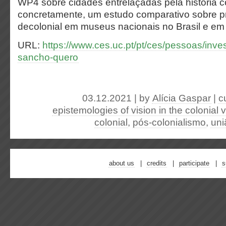
WP4 sobre cidades entrelaçadas pela historia co
concretamente, um estudo comparativo sobre p
decolonial em museus nacionais no Brasil e em 
URL:
https://www.ces.uc.pt/pt/ces/pessoas/inve
sancho-quero
03.12.2021 | by
Alícia Gaspar
|
c
epistemologies of vision in the colonial 
colonial
,
pós-colonialismo
,
uni
about us
credits
participate
s