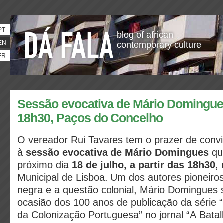
PT
blog of african
EN
contemporary culture
FR
Sessão evocativa de Mário Domingues
18h30, Paços do Concelho
O vereador Rui Tavares tem o prazer de convid
à
sessão evocativa de Mário Domingues
que
próximo dia
18 de julho, a partir das 18h30
,
Municipal de Lisboa. Um dos autores pioneiro
negra e a questão colonial, Mário Domingues 
ocasião dos 100 anos de publicação da série 
da Colonização Portuguesa” no jornal “A Batal