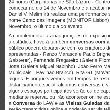
24 horas (Carpintarias de São Lázaro - Centro
começar no dia 14 de Novembro e a acabar no
Daniel V. Melim irá realizar uma performance 
nome Canto das Imagens (MONITOR Lisbon) 
Novembro, o último dia do evento.
A complementar as inaugurações de exposiçõe
a estúdios, haverá também
conversas com ar
público poderá deparar-se com os criadores d
apresentadas - Renzo Marasca e Paulo Brighen
Galsterer), Fernanda Fragateiro (Galeria Fil
Jotta (Galeria Miguel Nabinho), João Ferro Ma
Municipais - Pavilhão Branco), Rita GT (Movar
alguns. E porque vivemos em tempos de restriç
distanciamento social, algumas conversas e vi
alguns espaços participantes serão ou de cap
mediante reserva, ou irão acontecer online est
a
Conversa
do LAW e as
Visitas Guiadas
da
serão transmitidas online e poderão ser visua