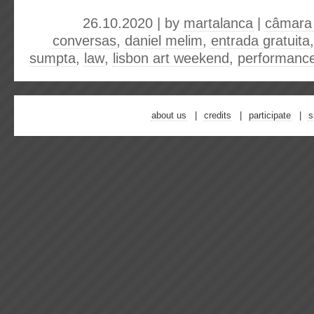
26.10.2020 | by
martalanca
|
câmara 
conversas
,
daniel melim
,
entrada gratuita
sumpta
,
law
,
lisbon art weekend
,
performanc
about us
credits
participate
s