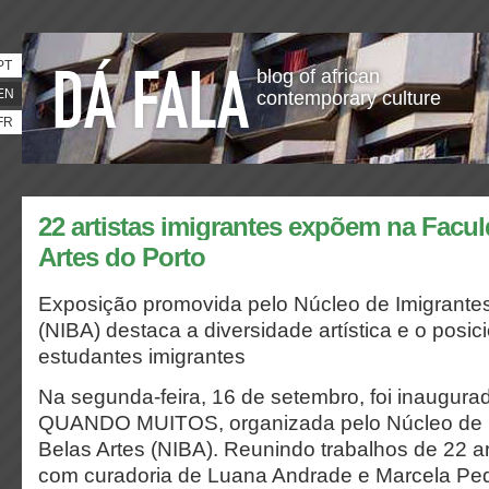
PT
blog of african
EN
contemporary culture
FR
22 artistas imigrantes expõem na Facu
Artes do Porto
Exposição promovida pelo Núcleo de Imigrante
(NIBA) destaca a diversidade artística e o posic
estudantes imigrantes
Na segunda-feira, 16 de setembro, foi inaugurad
QUANDO MUITOS, organizada pelo Núcleo de 
Belas Artes (NIBA). Reunindo trabalhos de 22 ar
com curadoria de Luana Andrade e Marcela Ped