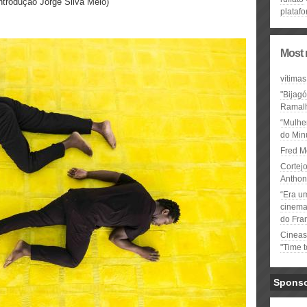
Introdução Jorge Silva Melo)
plataf
Most 
vítimas
"Bijag
Ramal
“Mulhe
do Minu
Fred M
Cortejo
Anthon
“Era u
cinema 
do Fra
Cineas
"Time 
Spons