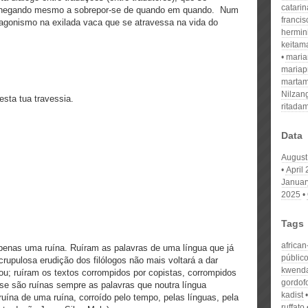
catari
chegando mesmo a sobrepor-se de quando em quando. Num
franci
tagonismo na exilada vaca que se atravessa na vida do
hermin
keitam
mari
mariap
martam
Nilzan
esta tua travessia.
ritada
Data
August
April
Januar
2025
Tags
africa
apenas uma ruína. Ruíram as palavras de uma língua que já
públic
upulosa erudição dos filólogos não mais voltará a dar
kwend
ou; ruíram os textos corrompidos por copistas, corrompidos
gordof
 se são ruínas sempre as palavras que noutra língua
kadist
 ruína de uma ruína, corroído pelo tempo, pelas línguas, pela
ruffato