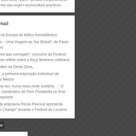
orma das ongd
socioculture practices
read
 na Europa do tráfico transatlântico
ós – Uma Viagem ao Sul Global", de Paulo
ho
res que carregam”: concurso do Festival
to reflete sobre a força feminina cotidiana
oten na Dentu Zona,
, a primeira exposição individual de
y Mazza
ma vez, numa meia-noite sombria…”: O
clandestino de Pere Portabella no final
nquismo
ta angolana Pocas Pascoal apresenta
to Change" durante o Festival de Locarno
or