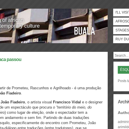
I'LL VISI
 of african
AFROS
temporary culture
STAGES
RUY DU
vaca passou
ÉSQU
Posts 
partir de Prometeu, Rascunhos e Agrilhoado - é uma produção
oão Fiadeiro
.
Archi
o
João Fiadeiro
, o artista visual
Francisco Vidal
e o designer
 de um espectáculo que procura
o “território do meio, do
eiro) como lugar de eleição, onde o espectador tem a
Auth
 em andamento e sem fim.
Partindo de duas traduções
admini
Ésquilo, especificamente do encontro com Prometeu, João
arimil
-diálogo entre traduções (entre tradutores), que se