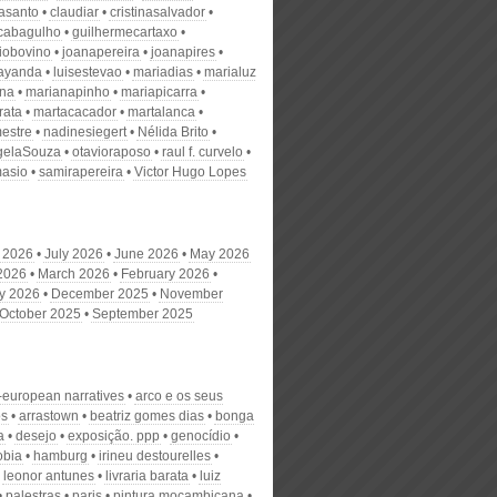
nasanto
claudiar
cristinasalvador
scabagulho
guilhermecartaxo
iobovino
joanapereira
joanapires
ayanda
luisestevao
mariadias
marialuz
ana
marianapinho
mariapicarra
rata
martacacador
martalanca
estre
nadinesiegert
Nélida Brito
gelaSouza
otavioraposo
raul f. curvelo
masio
samirapereira
Victor Hugo Lopes
 2026
July 2026
June 2026
May 2026
 2026
March 2026
February 2026
y 2026
December 2025
November
October 2025
September 2025
n-european narratives
arco e os seus
os
arrastown
beatriz gomes dias
bonga
a
desejo
exposição. ppp
genocídio
obia
hamburg
irineu destourelles
leonor antunes
livraria barata
luiz
palestras
paris
pintura moçambicana