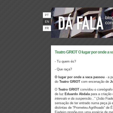
PT
blog
EN
con
FR
Teatro GRIOT O lugar por onde a 
- Tu quem és?
- Que raça?
O lugar por onde a vaca passou
- a 
do
Teatro GRIOT
com encenação de
J
O
Teatro GRIOT
convidou o coreógraf
de luz
Eduardo Abdala
para a criação
intervalo e da suspensão..
.” (João Fiad
sensação de ter entrado numa peça já
distintas de “Prometeu Agrilhoado” de 
Fiadeiro propõe-nos uma espécie de meta