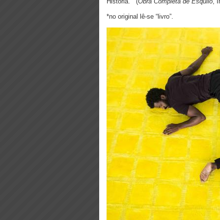
História.” (
Obra Completa de Ésquilo
, 
*no original lê-se “livro”.