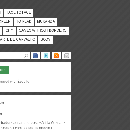
T
FACE TO FACE
CREEN
TO READ
MUKANDA
CITY
GAMES WITHOUT BORDERS
ARTE DE CARVALHO
BODY
ILO
tagged with Ésquilo
ve
or
strador
adrianabarbosa
Alícia Gaspar
desoares
camillediard
candela