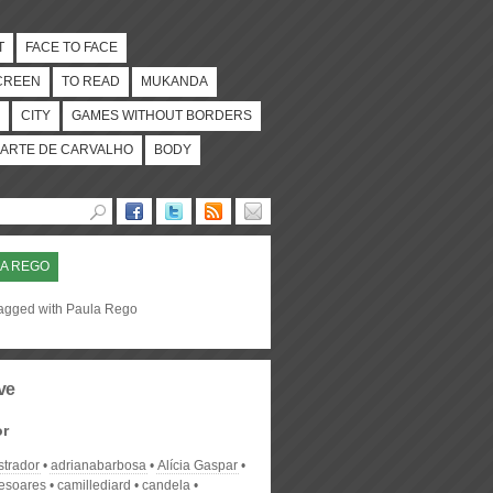
T
FACE TO FACE
CREEN
TO READ
MUKANDA
CITY
GAMES WITHOUT BORDERS
ARTE DE CARVALHO
BODY
A REGO
tagged with Paula Rego
ve
or
strador
adrianabarbosa
Alícia Gaspar
desoares
camillediard
candela