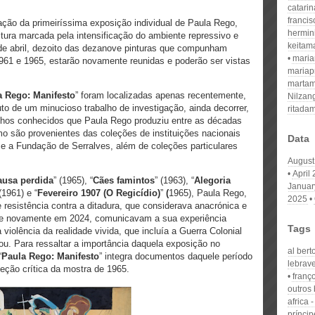
catari
franci
iação da primeiríssima exposição individual de Paula Rego,
hermin
ura marcada pela intensificação do ambiente repressivo e
keitam
8 de abril, dezoito das dezanove pinturas que compunham
mari
 1961 e 1965, estarão novamente reunidas e poderão ser vistas
mariap
martam
a Rego: Manifesto
” foram localizadas apenas recentemente,
Nilzan
uto de um minucioso trabalho de investigação, ainda decorrer,
ritada
alhos conhecidos que Paula Rego produziu entre as décadas
o são provenientes das coleções de instituições nacionais
Data
 a Fundação de Serralves, além de coleções particulares
August
April
ausa perdida
” (1965), “
Cães famintos
” (1963), “
Alegoria
Januar
 (1961) e “
Fevereiro 1907 (O Regicídio)
”
(
1965), Paula Rego,
2025
 resistência contra a ditadura, que considerava anacrónica e
5 e novamente em 2024, comunicavam a sua experiência
Tags
violência da realidade vivida, que incluía a Guerra Colonial
ou. Para ressaltar a importância daquela exposição no
al bert
“
Paula Rego: Manifesto
” integra documentos daquele período
lebrav
eção crítica da mostra de 1965.
franç
outros 
africa -
príncip