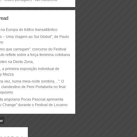
read
 na Europa do tráfico transatlântico
ós – Uma Viagem ao Sul Global", de Paulo
ho
res que carregam”: concurso do Festival
to reflete sobre a força feminina cotidiana
oten na Dentu Zona,
, a primeira exposição individual de
y Mazza
ma vez, numa meia-noite sombria…”: O
clandestino de Pere Portabella no final
nquismo
ta angolana Pocas Pascoal apresenta
to Change" durante o Festival de Locarno
or