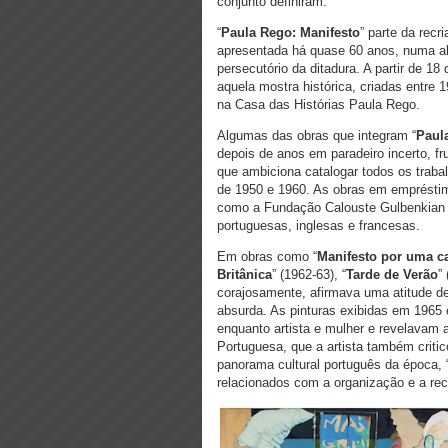
conjunto definiram.
“
Paula Rego: Manifesto
” parte da recr
apresentada há quase 60 anos, numa alt
persecutório da ditadura. A partir de 1
aquela mostra histórica, criadas entre
na Casa das Histórias Paula Rego.
Algumas das obras que integram “
Paul
depois de anos em paradeiro incerto, fr
que ambiciona catalogar todos os trab
de 1950 e 1960. As obras em empréstim
como a Fundação Calouste Gulbenkian e
portuguesas, inglesas e francesas.
Em obras como “
Manifesto por uma c
Britânica
” (1962-63), “
Tarde de Verão
”
corajosamente, afirmava uma atitude de
absurda. As pinturas exibidas em 196
enquanto artista e mulher e revelavam a 
Portuguesa, que a artista também critic
panorama cultural português da época, 
relacionados com a organização e a rec