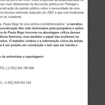
rveio mais diretamente na discussão política em Portugal e
ncialização da opinião pública sobre a necessidade de uma
no terceiro referendo realizado em 2007 e que veio finalmente
dam as curadoras.
ra, Paula Rego foi uma artista
contrahistoriadora
: “
a narrativa
mocratização têm sido dominados pela perspetiva e ações
ra de Paula Rego inscreve na abordagem crítica desses
iência feminina, mas também o papel das mulheres na
itos. O trabalho criativo e a intervenção cívica da artista
 é um projeto em construção e tem que ser revista e
de entrevistas e reportagens:
TEL.| (+351) 934 706 848
EL. (+351) 919 041 519