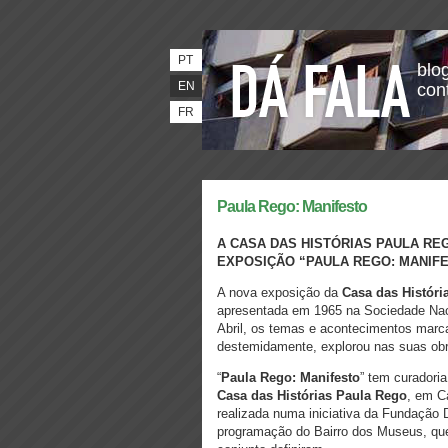
PT
blog
EN
con
FR
Paula Rego: Manifesto
A CASA DAS HISTÓRIAS PAULA REG
EXPOSIÇÃO “PAULA REGO: MANIFE
A nova exposição da
Casa das Históri
apresentada em 1965 na Sociedade Naci
Abril, os temas e acontecimentos marca
destemidamente, explorou nas suas ob
“
Paula Rego: Manifesto
” tem curadoria
Casa das Histórias Paula Rego
, em C
realizada numa iniciativa da Fundação 
programação do Bairro dos Museus, que