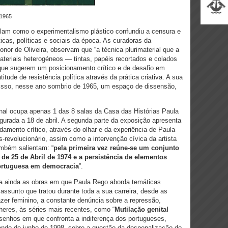
 1965
am como o experimentalismo plástico confundiu a censura e
cas, políticas e sociais da época. As curadoras da
onor de Oliveira, observam que “a técnica plurimaterial que a
materiais heterogéneos — tintas, papéis recortados e colados
que sugerem um posicionamento crítico e de desafio em
tude de resistência política através da prática criativa. A sua
or isso, nesse ano sombrio de 1965, um espaço de dissensão,
inal ocupa apenas 1 das 8 salas da Casa das Histórias Paula
urada a 18 de abril. A segunda parte da exposição apresenta
amento crítico, através do olhar e da experiência de Paula
revolucionário, assim como a intervenção cívica da artista
ambém salientam: “
pela primeira vez reúne-se um conjunto
e 25 de Abril de 1974 e a persistência de elementos
portuguesa em democracia
”.
a ainda as obras em que Paula Rego aborda temáticas
 assunto que tratou durante toda a sua carreira, desde as
zer feminino, a constante denúncia sobre a repressão,
heres, às séries mais recentes, como “
Mutilação genital
senhos em que confronta a indiferença dos portugueses,
endo de junho de 1998, sobre a questão da despenalização do