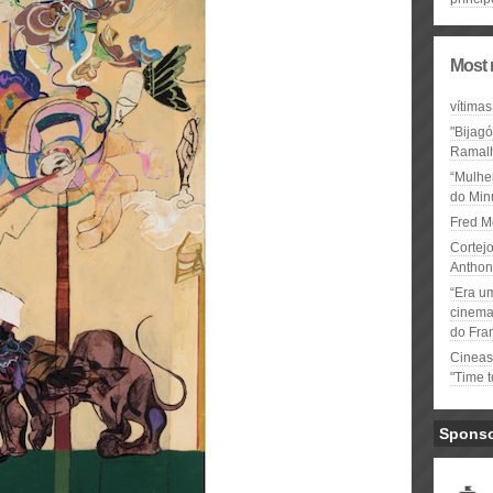
Most 
vítimas
"Bijag
Ramal
“Mulhe
do Minu
Fred M
Cortejo
Anthon
“Era u
cinema 
do Fra
Cineas
"Time 
Spons