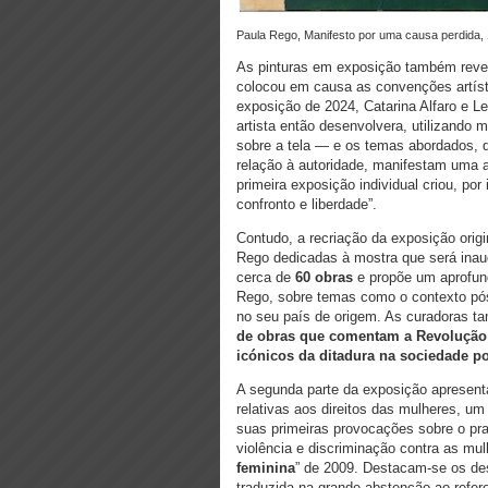
Paula Rego, Manifesto por uma causa perdida,
As pinturas em exposição também revel
colocou em causa as convenções artísti
exposição de 2024, Catarina Alfaro e Le
artista então desenvolvera, utilizando 
sobre a tela — e os temas abordados, 
relação à autoridade, manifestam uma ati
primeira exposição individual criou, p
confronto e liberdade”.
Contudo, a recriação da exposição orig
Rego dedicadas à mostra que será inaug
cerca de
60 obras
e propõe um aprofund
Rego, sobre temas como o contexto pós-
no seu país de origem. As curadoras t
de obras que comentam a Revolução d
icónicos da ditadura na sociedade 
A segunda parte da exposição apresent
relativas aos direitos das mulheres, um
suas primeiras provocações sobre o pra
violência e discriminação contra as mul
feminina
” de 2009. Destacam-se os de
traduzida na grande abstenção ao refer