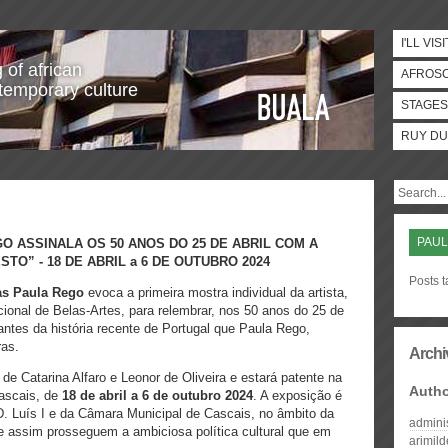
I'LL VISI
 of african
AFROS
temporary culture
STAGES
RUY DU
PAUL
O ASSINALA OS 50 ANOS DO 25 DE ABRIL COM A
STO” -
18 DE ABRIL a 6 DE OUTUBRO 2024
Posts 
as Paula Rego
evoca a primeira mostra individual da artista,
onal de Belas-Artes, para relembrar, nos 50 anos do 25 de
ntes da história recente de Portugal que Paula Rego,
ras.
Archi
 de Catarina Alfaro e Leonor de Oliveira e estará patente na
Auth
ascais,
de
18 de abril a 6 de outubro 2024
. A exposição é
D. Luís I e da Câmara Municipal de Cascais, no âmbito da
admini
 assim prosseguem a ambiciosa política cultural que em
arimil