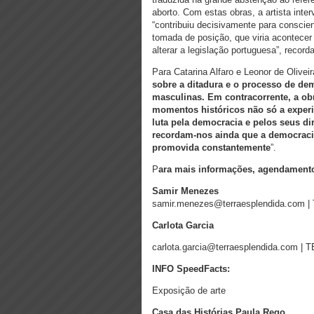
aborto. Com estas obras, a artista inte
“contribuiu decisivamente para conscie
tomada de posição, que viria acontecer 
alterar a legislação portuguesa”, recor
Para Catarina Alfaro e Leonor de Olivei
sobre a ditadura e o processo de de
masculinas. Em contracorrente, a ob
momentos históricos não só a exper
luta pela democracia e pelos seus dire
recordam-nos ainda que a democracia
promovida constantemente
”.
P
ara mais informações, agendamento 
Samir Menezes
samir.menezes@terraesplendida.com | 
Carlota Garcia
carlota.garcia@terraesplendida.com | T
INFO SpeedFacts:
Exposição de arte
Casa das Histórias Paula Rego