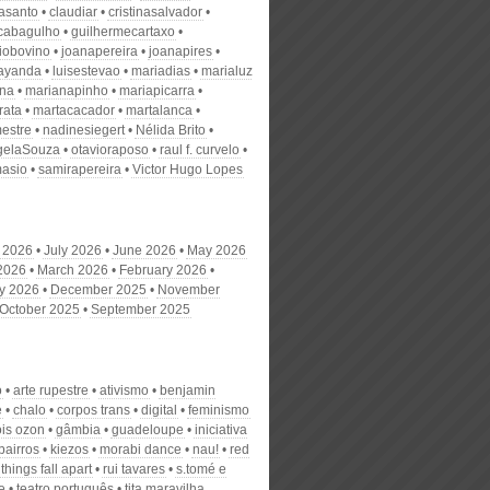
nasanto
claudiar
cristinasalvador
scabagulho
guilhermecartaxo
iobovino
joanapereira
joanapires
ayanda
luisestevao
mariadias
marialuz
ana
marianapinho
mariapicarra
rata
martacacador
martalanca
estre
nadinesiegert
Nélida Brito
gelaSouza
otavioraposo
raul f. curvelo
masio
samirapereira
Victor Hugo Lopes
 2026
July 2026
June 2026
May 2026
 2026
March 2026
February 2026
y 2026
December 2025
November
October 2025
September 2025
o
arte rupestre
ativismo
benjamin
e
chalo
corpos trans
digital
feminismo
ois ozon
gâmbia
guadeloupe
iniciativa
bairros
kiezos
morabi dance
nau!
red
 things fall apart
rui tavares
s.tomé e
e
teatro português
tita maravilha