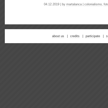
04.12.2019 | by
martalanca
|
colonialismo
,
fot
about us
credits
participate
s