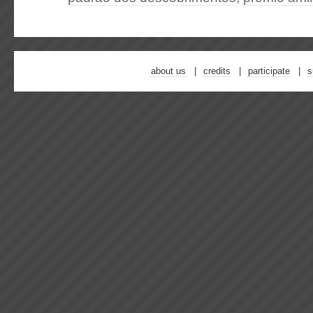
about us
credits
participate
s