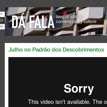
PT
blog of african
EN
contemporary culture
FR
Julho no Padrão dos Descobrimentos