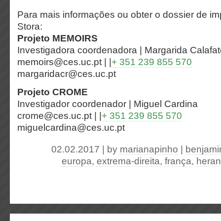
Para mais informações ou obter o dossier de i
Stora:
Projeto MEMOIRS
Investigadora coordenadora | Margarida Calafat
memoirs@ces.uc.pt | |
+ 351 239 855 570
margaridacr@ces.uc.pt
Projeto CROME
Investigador coordenador | Miguel Cardina
crome@ces.uc.pt | |
+ 351 239 855 570
miguelcardina@ces.uc.pt
02.02.2017 | by
marianapinho
|
benjami
europa
,
extrema-direita
,
frança
,
heran