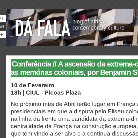
PT
blog of african
EN
contemporary culture
FR
Conferência // A ascensão da extrema-di
as memórias coloniais, por Benjamin S
10 de Fevereiro
18h | CIUL - Picoas Plaza
No próximo mês de Abril terão lugar em França 
presidenciais em que a disputa pelo Eliseu colo
na linha da frente uma candidata da extrema-dir
centralidade da França na construção europeia
que tem vindo a ser alvo e a contínua discussã