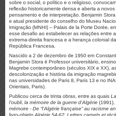
sobre o social, o político e o religioso, convoc
reflexão historicamente densa e aberta a novo
pensamento e de interpretação. Benjamin Stora,
e atual presidente do conselho do Museu Nacion
Imigração (MNHI) – Palais de la Porte Dorée, e
esse desafio ao estabelecer as relações entre
extrema-direita francesa e a herança colonial d
República Francesa.
Nascido a 2 de dezembro de 1950 em Constantin
Benjamin Stora é Professor universitário, ensino
Magrebe contemporâneo (séculos XIX e XX), as
descolonização e história da imigração magreb
nas universidades de Paris 8, Paris 13 e no I
Orientais, Paris).
Publicou cerca de trinta obras, entre as quais
La
l’oubli
,
la mémoire de la guerre d’Algérie
(1991),
mémoire - De “l’Algérie française” au racisme a
livro-objeto
Algérie 54-62. Lettres carnets et réc