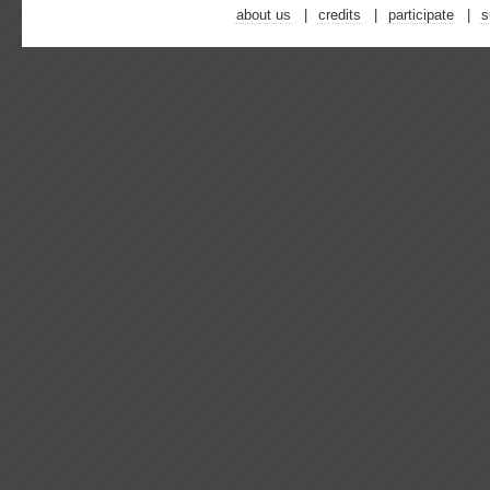
about us
credits
participate
s