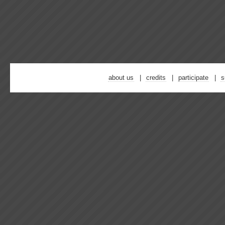
about us
credits
participate
s