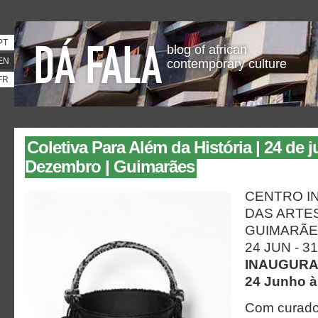
PT
blog of african
EN
contemporary culture
FR
Coletiva Para Além da História | 24 de 
Dezembro | Guimarães
CENTRO I
DAS ARTE
GUIMARÃ
24 JUN - 3
INAUGUR
24 Junho à
Com curador