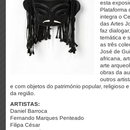
esta exposi
Plataforma 
integra o Ce
das Artes 
faz dialoga
temática e 
as três col
José de Gui
africana, a
arte arqueo
obras da aut
outros arti
e com objetos do património popular, religioso 
da região.
ARTISTAS:
Daniel Barroca
Fernando Marques Penteado
Filipa César