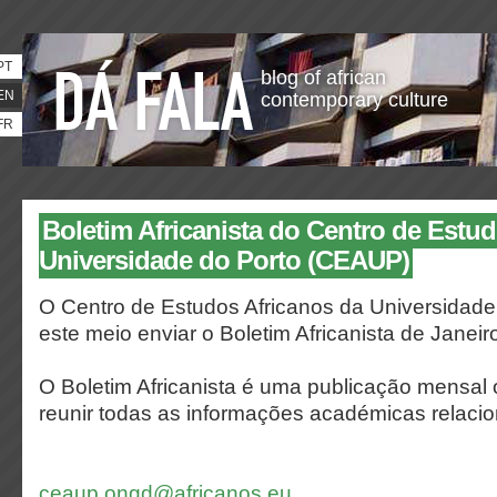
PT
blog of african
EN
contemporary culture
FR
Boletim Africanista do Centro de Estu
Universidade do Porto (CEAUP)
O Centro de Estudos Africanos da Universidade
este meio enviar o Boletim Africanista de Janeir
O Boletim Africanista é uma publicação mensa
reunir todas as informações académicas relaci
ceaup.ongd@africanos.eu