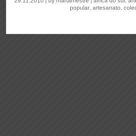
29.11.2010 | by
martamestre
|
áfrica do sul
,
ar
popular
,
artesanato
,
cole