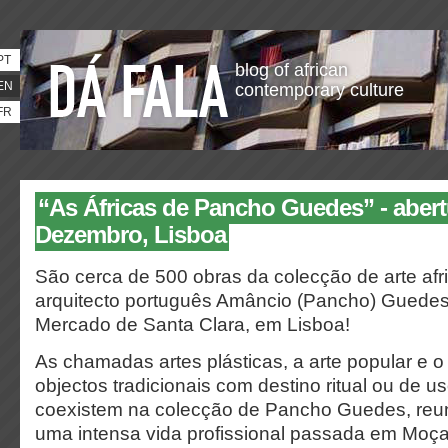
PT
blog of african
EN
contemporary culture
FR
“As Áfricas de Pancho Guedes” - abert
Dezembro, Lisboa
São cerca de 500 obras da colecção de arte af
arquitecto português Amâncio (Pancho) Guede
Mercado de Santa Clara, em Lisboa!
As chamadas artes plásticas, a arte popular e o
objectos tradicionais com destino ritual ou de u
coexistem na colecção de Pancho Guedes, reun
uma intensa vida profissional passada em Moça