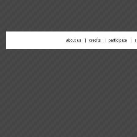
about us
credits
participate
s