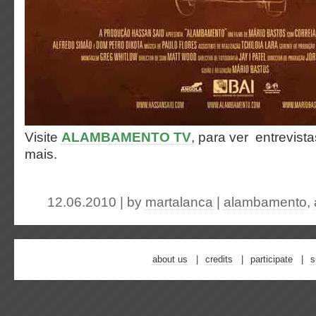
Visite
ALAMBAMENTO TV
, para ver entrevist
mais.
12.06.2010 | by
martalanca
|
alambamento
,
about us
credits
participate
s