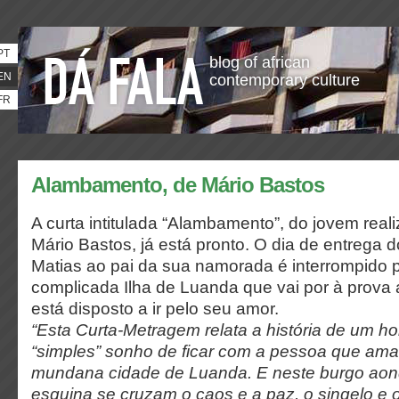
PT
blog of african
EN
contemporary culture
FR
Alambamento, de Mário Bastos
A curta intitulada “Alambamento”, do jovem real
Mário Bastos, já está pronto. O dia de entrega
Matias ao pai da sua namorada é interrompido 
complicada Ilha de Luanda que vai por à prova
está disposto a ir pelo seu amor.
“Esta Curta-Metragem relata a história de um 
“simples” sonho de ficar com a pessoa que am
mundana cidade de Luanda. E neste burgo ao
esquina se cruzam o caos e a paz, o singelo e o