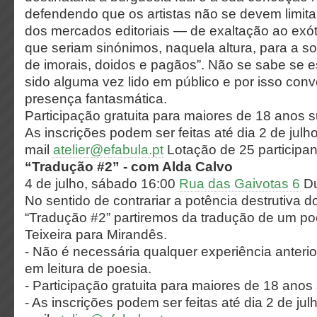
defendendo que os artistas não se devem limit
dos mercados editoriais — de exaltação ao exóti
que seriam sinónimos, naquela altura, para a s
de imorais, doidos e pagãos”. Não se sabe se es
sido alguma vez lido em público e por isso co
presença fantasmática.
Participação gratuita para maiores de 18 anos su
As inscrições podem ser feitas até dia 2 de julho
mail
atelier@efabula.pt
Lotação de 25 participan
“Tradução #2” - com Alda Calvo
4 de julho, sábado 16:00
Rua das Gaivotas 6
Du
No sentido de contrariar a potência destrutiva 
“Tradução #2” partiremos da tradução de um p
Teixeira para Mirandês.
- Não é necessária qualquer experiência anteri
em leitura de poesia.
- Participação gratuita para maiores de 18 anos s
- As inscrições podem ser feitas até dia 2 de jul