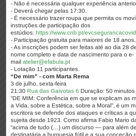
- Não é necessária qualquer experiência anter
- Deverá chegar pelas 17:30.
- É necessário trazer roupa que permita os mov
instruções de participação dos
estúdios:
https://www.cnb.pt/evcsegurancacovid
- Participação gratuita para maiores de 18 anos, 
- As inscrições podem ser feitas até ao dia 28 
nome completo e data de nascimento para o e-
mail
atelier@efabula.pt
- Lotação 11 participantes.
“De mim” - com Marta Rema
3 de julho, sexta-feira
21:30
Rua das Gaivotas 6
Duração: 50 minutos
“DE MIM: Conferência em que se explicam as m
a Vida, sobre a Estética, sobre a Moral”, é um m
escritora se defende dos ataques e críticas a q
sujeita desde 1923. Como afirma Fabio Mario da 
“acima de tudo (…) um discurso — para além d
destinatária a burguesia fútil e a sua conceção r