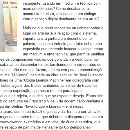
insurgente, usando um médium e técnica com
mais de 500 anos? Como desafiar esta
anacronia futurista, colocando-a em diálogo
com o espaço digital dominante na era atual?
Mais do que obter respostas ou debater sobre o
lugar da arte na sua relação com o sistema,
importa usar a pintura e o desenho como
palavra, enquanto veículo para falar sobre uma
exposição que pretende invocar a Utopia, como
um médium e uma técnica, que permite partilhar
vés de composições visuais que convidam a deambular por
e catanas ou desvendar rostos familiares por entre retratos de
de quem são e do que fazem, contribuem para a concretização
”, numa “LUUanda” inspirada na obra seminal de José Luandino
valores de uma “Utopia Luanda Machine” em coreografia com
stes alguns dos títulos atribuídos às séries de trabalhos
s nesta exposição, que nos remetem para lugares
eal que se rejeita, e o ideal que se espera e deseja. Estas são
aiz do percurso de Francisco Vidal - de origem cabo verdiana e
eu em Berlim, Nova Iorque e Luanda – e, é nessa
ulturais, que o seu trabalho ganha vida, forma e cor, através
ebruçando-se sobre temas que debatem a diáspora africana e a
esenvolvendo exercícios e estudos, de ética e estética, que
ste espaço de partilha de Pensamento Contemporâneo