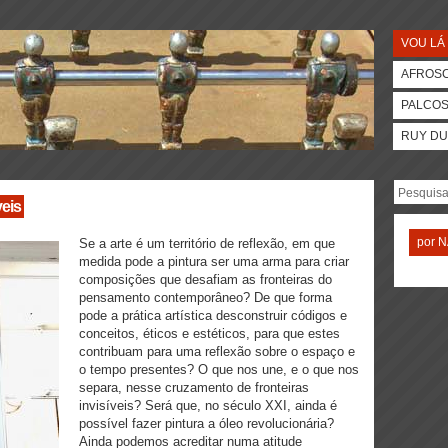
VOU LÁ 
AFROS
PALCO
RUY DU
veis
por
N
Se a arte é um território de reflexão, em que
medida pode a pintura ser uma arma para criar
composições que desafiam as fronteiras do
pensamento contemporâneo? De que forma
pode a prática artística desconstruir códigos e
conceitos, éticos e estéticos, para que estes
contribuam para uma reflexão sobre o espaço e
o tempo presentes? O que nos une, e o que nos
separa, nesse cruzamento de fronteiras
invisíveis? Será que, no século XXI, ainda é
possível fazer pintura a óleo revolucionária?
Ainda podemos acreditar numa atitude