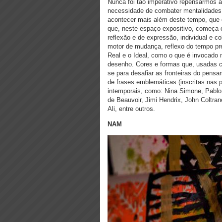
Nunca foi tão imperativo repensarmos 
necessidade de combater mentalidades e
acontecer mais além deste tempo, que de
que, neste espaço expositivo, começa c
reflexão e de expressão, individual e
motor de mudança, reflexo do tempo pre
Real e o Ideal, como o que é invocado n
desenho. Cores e formas que, usadas co
se para desafiar as fronteiras do pens
de frases emblemáticas (inscritas nas p
intemporais, como: Nina Simone, Pablo
de
Beauvoir, Jimi Hendrix, John Coltra
Ali, entre outros.
NAM