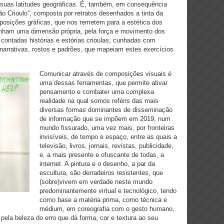
suas latitudes geográficas. É, também, em consequência
rão Crioulo”, composta por retratos desenhados a tinta da
sições gráficas, que nos remetem para a estética dos
nham uma dimensão própria, pela força e movimento dos
o contadas histórias e estórias crioulas, cunhadas com
arrativas, rostos e padrões, que mapeiam estes exercícios
Comunicar através de composições visuais é
uma dessas ferramentas, que permite ativar
pensamento e combater uma complexa
realidade na qual somos
reféns das mais
diversas formas dominantes de disseminação
de informação que se impõem em 2019, num
mundo fissurado, uma vez mais, por fronteiras
invisíveis, de tempo e espaço, entre as quais a
televisão, livros, jornais, revistas, publicidade,
e, a mais presente e ofuscante de todas, a
internet. A pintura e o desenho, a par da
escultura, são derradeiros resistentes, que
(sobre)vivem em verdade neste mundo
predominantemente virtual e tecnológico, tendo
como base a matéria prima, como técnica e
médium, em coreografia com o gesto humano,
, pela beleza do erro que dá forma, cor e textura ao seu