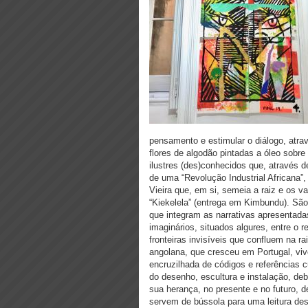
pensamento e estimular o diálogo, atra
flores de algodão pintadas a óleo sobr
ilustres (des)conhecidos que, através 
de uma “Revolução Industrial Africana
Vieira que, em si, semeia a raiz e os 
“Kiekelela” (entrega em Kimbundu). São e
que integram as narrativas apresentada
imaginários, situados algures, entre o r
fronteiras invisíveis que confluem na r
angolana, que cresceu em Portugal, viv
encruzilhada de códigos e referências c
do desenho, escultura e instalação, d
sua herança, no presente e no futuro, d
servem de bússola para uma leitura de