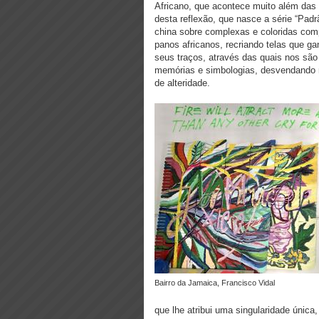
Africano, que acontece muito além das 
desta reflexão, que nasce a série “Pad
china sobre complexas e coloridas compo
panos africanos, recriando telas que ga
seus traços, através das quais nos sã
memórias e simbologias, desvendando n
de alteridade.
Bairro da Jamaica, Francisco Vidal
que lhe atribui uma singularidade única