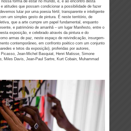
a nossa forma de estar no mundo, e, é ao encontro desta
 atitudes que possam condicionar a possibilidade de fazer
vemos lutar por uma poesia fértil, transparente e inteligente
om um simples gesto de pintura. É neste território, de
 coletiva, que a arte cumpre um papel fundamental, enquanto
sente, e património de amanhã – um lugar Manifesto, entre o
esta exposição, e celebrado através da pintura e do
mo armas de paz, neste espaço de reivindicação, insurgem-
amento contemporâneo, em confronto poético com um conjunto
aredes e tetos da exposição), proferidas por autores,
 Picasso, Jean-Michel Basquiat, Henri Matisse, Simone
ne, Miles Davis, Jean-Paul Sartre, Kurt Cobain, Muhammad