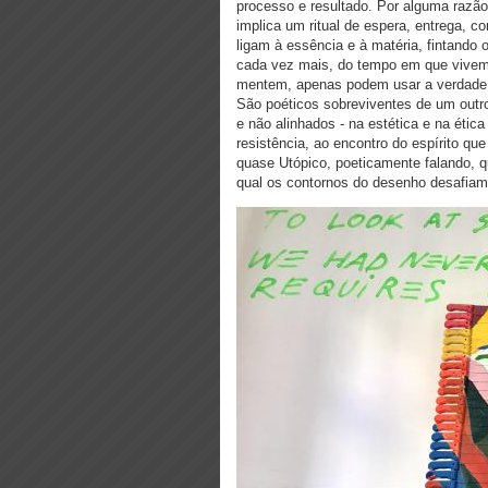
processo e resultado. Por alguma razão 
implica um ritual de espera, entrega, co
ligam à essência e à matéria, fintan
cada vez mais, do tempo em que vivemo
mentem, apenas podem usar a verdade co
São poéticos sobreviventes de um outro
e não alinhados - na estética e na éti
resistência, ao encontro do espírito q
quase Utópico, poeticamente falando, q
qual os contornos do desenho desafiam a