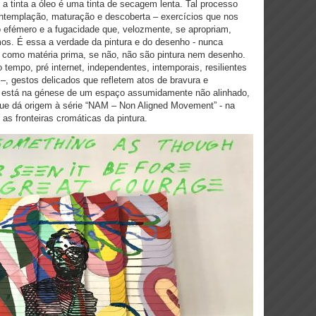
a tinta a óleo é uma tinta de secagem lenta. Tal processo
ntemplação, maturação e descoberta – exercícios que nos
do o efémero e a fugacidade que, velozmente, se apropriam,
s. É essa a verdade da pintura e do desenho - nunca
mo matéria prima, se não, não são pintura nem desenho.
 tempo, pré internet, independentes, intemporais, resilientes
ca –, gestos delicados que refletem atos de bravura e
ue está na génese de um espaço assumidamente não alinhado,
ue dá origem à série “NAM – Non Aligned Movement” - na
s fronteiras cromáticas da pintura.