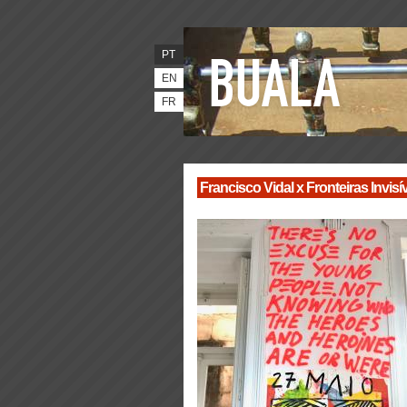
PT
EN
FR
Francisco Vidal x Fronteiras Invisí