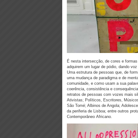
É nesta intersecção, de cores e forma
adquirem um lugar de pódio, dando voz 
Uma estrutura de pessoas que, de form
uma mudança de paradigma e de mental
comunidade, e como usam a sua palavra
coerência, consistência e consequênc
retratos de pessoas com vozes mais sile
Ativistas; Políticos, Escritores, Músic
São Tomé; Albinos de Angola; Adolesce
da periferia de Lisboa; entre outros pr
Contemporâneo Africano.