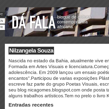
PT
blogue de cultura
EN
contemporânea
africana
FR
Nilzangela Souza
Nascida no estado da Bahia, atualmente vive em
Formada em Artes Visuais e licenciatura.Come
adolescência. Em 2009 lançou um ensaio poéti
encantos".Participou de varias exposições Plás
escreve faz parte do grupo Poetas Visuais, esc
seu blog nicagomes.blogspot.com onde posta t
alguns trabalhos artísticos.Tem no prelo o livro 
Entradas recentes