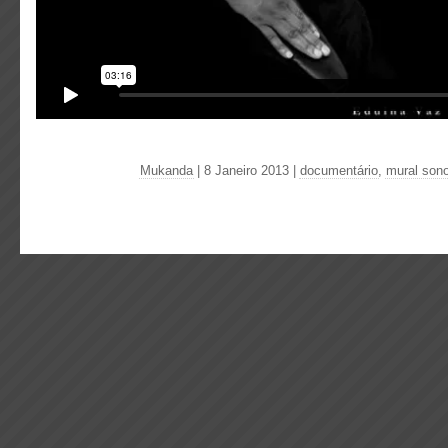
Mukanda
| 8 Janeiro 2013
|
documentário
,
mural son