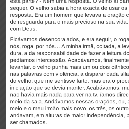
esta parte? - Nem uma resposta. O velho aí pa
sequer. O velho sabia a hora exacta de usar os
resposta. Era um homem que levava a oração c
de resguarda para o mais precioso na sua vida:
com Deus.
Ficávamos desencorajados, e era seguir, o rogai
nós, rogai por nós… A minha irmã, coitada, a lev
dura, a da responsabilidade de fazer a leitura 
pedíamos intercessão. Acabávamos, finalmente
levantar, o velho punha mais um ou dois cântico
nas palavras com violência, a disparar cada síl
do velho, que me sentisse farto, mas era o proc
iniciação que se devia manter. Acabávamos, m
não havia mais nada para ver na tv, íamos dire
meio da sala. Andávamos nessas orações, eu, 
meio e o meu irmão mais novo, os três, os outro
andavam, em alturas de maior independência, 
ser chamados.