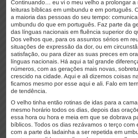
Continuando… eu vi o meu velho a prolongar a n
leituras bíblicas em umbundu e em português.
a maioria das pessoas do seu tempo: comunic
umbundu do que em português. Faz parte da ge
das línguas nacionais em fluência superior do
Dos velhos que, para os assuntos sérios em reu
situações de expressão da dor, ou em circunst
satisfação, ou para dizer as suas preces em or
línguas nacionais. Há aqui a tal grande difere
números, com as gerações mais novas, sobret
crescido na cidade. Aqui e ali dizemos coisas 
ficamos mesmo por esse aqui e ali. Falo em te
de tendência.
O velho tinha então rotinas de idas para a ca
mesmo horário todos os dias, depois das oraç
essa hora ou hora e meia em que se dobrava par
bíblicos. Todos os dias rezávamos
o terço
com e
com a parte da ladainha a ser repetida em um