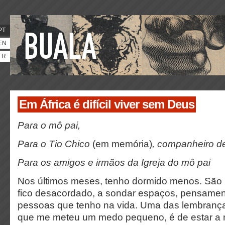
PT
EN
FR
Em África é difícil viver sem Deus
Para o mô pai,
Para o Tio Chico
(em memória)
, companheiro d
Para os amigos e irmãos da Igreja do mô pai
Nos últimos meses, tenho dormido menos.
São 
fico desacordado, a sondar espaços, pensamen
pessoas que tenho na vida. Uma das lembrança
que me meteu um medo pequeno, é de estar a 