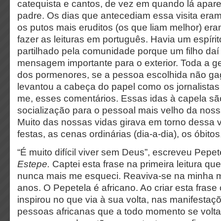
catequista e cantos, de vez em quando lá apar
padre. Os dias que antecediam essa visita era
os putos mais eruditos (os que liam melhor) e
fazer as leituras em português. Havia um espírit
partilhado pela comunidade porque um filho daí
mensagem importante para o exterior. Toda a ge
dos pormenores, se a pessoa escolhida não ga
levantou a cabeça do papel como os jornalistas
me, esses comentários.
Essas idas à capela sã
socialização para o pessoal mais velho da nos
Muito das nossas vidas girava em torno dessa vi
festas, as cenas ordinárias (dia-a-dia), os óbit
“É muito difícil viver sem Deus”, escreveu Pepet
Estepe.
Captei esta frase na primeira leitura que 
nunca mais me esqueci. Reaviva-se na minha 
anos. O Pepetela é africano. Ao criar esta frase
inspirou no que via à sua volta, nas manifesta
pessoas africanas que a todo momento se volt