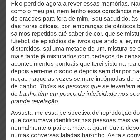
Fico perdido agora a rever essas memórias. N
como o meu pai, nem tenho essa constância n
de orações para fora de mim. Sou sacudido, às 
das horas difíceis, por lembranças de cânticos 
salmos repetidos até saber de cor, que se mist
futebol, de episódios de livros que ando a ler, 
distorcidos, sai uma metade de um, mistura-se
mais tarde já misturados com pedaços de cenas
acontecimentos pontuais que terei visto na rua
depois vem-me o sono e depois sem dar por nad
noção naquelas vezes sempre incómodas de lev
de banho.
Todas as pessoas que se levantam à 
de banho têm um pouco de infelicidade nos seus
grande revelação
.
Assusta-me essa perspectiva de reprodução d
que costumava identificar nas pessoas mais ve
normalmente o pai e a mãe, a quem ouvia dep
numas conversas faladas baixinho. As tais con