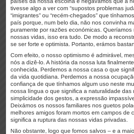
países da nossa escolha e negávamos que a n
tivesse algo a ver com “supostos problemas jud
“imigrantes” ou “recém-chegados” que tínhamo
país porque, num belo dia, não nos convinha mai
puramente por razões económicas. Queríamos r
nossas vidas, isso era tudo. De modo a reconstr
se ser forte e optimista. Portanto, erámos bastan
Com efeito, o nosso optimismo é admirável, m
nós a dizê-lo. A história da nossa luta finalment
conhecida. Perdemos a nossa casa o que signifi
da vida quotidiana. Perdemos a nossa ocupação
confiança de que tínhamos algum uso neste m
nossa língua o que significa a naturalidade das
simplicidade dos gestos, a expressão impassíve
Deixámos os nossos familiares nos guetos pol
melhores amigos foram mortos em campos de co
significa a ruptura das nossas vidas privadas.
Não obstante, logo que fomos salvos – e a maio