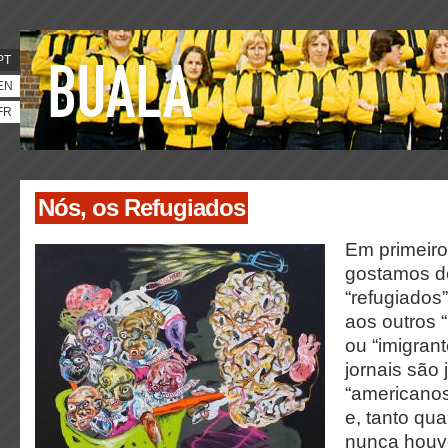
PT
EN
FR
Nós, os Refugiados
Em primeiro
gostamos d
“refugiado
aos outros
ou “imigran
jornais são 
“americanos
e, tanto qua
nunca houv