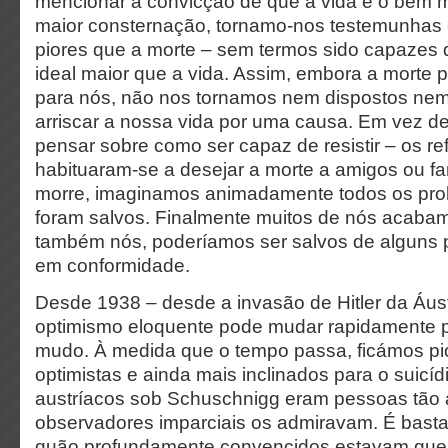
mencionar a convicção de que a vida é o bem m
maior consternação, tornamo-nos testemunhas e
piores que a morte – sem termos sido capazes 
ideal maior que a vida. Assim, embora a morte p
para nós, não nos tornamos nem dispostos ne
arriscar a nossa vida por uma causa. Em vez d
pensar sobre como ser capaz de resistir – os re
habituaram-se a desejar a morte a amigos ou fa
morre, imaginamos animadamente todos os pr
foram salvos. Finalmente muitos de nós acabam
também nós, poderíamos ser salvos de alguns
em conformidade.
Desde 1938 – desde a invasão de Hitler da Áus
optimismo eloquente pode mudar rapidamente 
mudo. À medida que o tempo passa, ficámos pio
optimistas e ainda mais inclinados para o suicíd
austríacos sob Schuschnigg eram pessoas tão 
observadores imparciais os admiravam. É basta
quão profundamente convencidos estavam que 