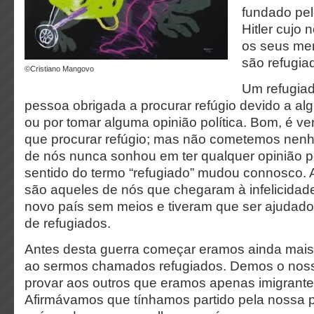
fundado pel
Hitler cujo
os seus me
são refugia
©Cristiano Mangovo
Um refugia
pessoa obrigada a procurar refúgio devido a al
ou por tomar alguma opinião política. Bom, é v
que procurar refúgio; mas não cometemos nenh
de nós nunca sonhou em ter qualquer opinião pol
sentido do termo “refugiado” mudou connosco. 
são aqueles de nós que chegaram à infelicidad
novo país sem meios e tiveram que ser ajudado
de refugiados.
Antes desta guerra começar eramos ainda mais
ao sermos chamados refugiados. Demos o noss
provar aos outros que eramos apenas imigrant
Afirmávamos que tínhamos partido pela nossa p