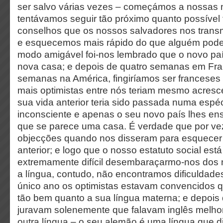
ser salvo várias vezes – começámos a nossas 
tentávamos seguir tão próximo quanto possível
conselhos que os nossos salvadores nos transmi
e esquecemos mais rápido do que alguém pode
modo amigável foi-nos lembrado que o novo paí
nova casa; e depois de quatro semanas em Fra
semanas na América, fingiríamos ser franceses
mais optimistas entre nós teriam mesmo acresc
sua vida anterior teria sido passada numa espéc
inconsciente e apenas o seu novo país lhes en
que se parece uma casa. É verdade que por v
objecções quando nos disseram para esquecer 
anterior; e logo que o nosso estatuto social est
extremamente difícil desembaraçarmo-nos dos 
a língua, contudo, não encontramos dificuldade
único ano os optimistas estavam convencidos q
tão bem quanto a sua língua materna; e depois
juravam solenemente que falavam inglês melho
outra língua – o seu alemão é uma língua que d