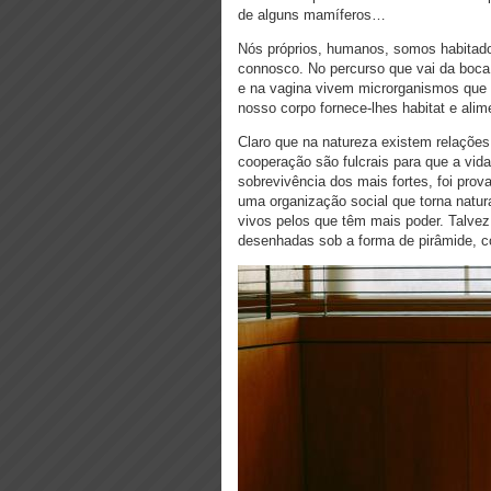
de alguns mamíferos…
Nós próprios, humanos, somos habitado
connosco. No percurso que vai da boca a
e na vagina vivem microrganismos que 
nosso corpo fornece-lhes habitat e alim
Claro que na natureza existem relações
cooperação são fulcrais para que a vida
sobrevivência dos mais fortes, foi pro
uma organização social que torna natur
vivos pelos que têm mais poder. Talvez
desenhadas sob a forma de pirâmide, c