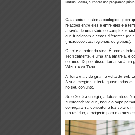
Matilde Seabra, curadora dos programas públic
Gaia seria o sistema ecológico global 
relações entre eles e entre eles e a terra
através de uma série de complexos cic
que funcionam a ritmos diferentes (de 
(microscópicas, regionais ou globais).
O sol é o motor da vida. É uma estrela
Tecnicamente, é uma anã amarela, e con
de anos. Depois disso, tornar-se-á um g
Vénus e da Terra.
A Terra e a vida giram à volta do Sol. 
A sua energia sustenta quase todas as
no seu conjunto.
Se o Sol é a energia, a fotossíntese é 
surpreendente que, naquela sopa primor
começaram a converter a luz solar e m
um resíduo, o oxigénio para a atmosfer