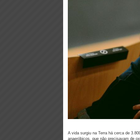
A vida surgiu na Terra há cerca de 3.8
anaeróbicos, que não precisavam de oxi