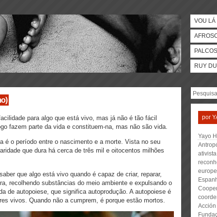
VOU LÁ 
AFROS
PALCO
RUY DU
mo)
por
Y
lidade para algo que está vivo, mas já não é tão fácil
o fogo fazem parte da vida e constituem-na, mas não são vida.
Yayo H
a é o período entre o nascimento e a morte. Vista no seu
Antrop
raridade que dura há cerca de três mil e oitocentos milhões
ativist
reconh
europe
ber que algo está vivo quando é capaz de criar, reparar,
Espanh
tura, recolhendo substâncias do meio ambiente e expulsando o
Cooper
da de autopoiese, que significa autoprodução. A autopoiese é
coorde
seres vivos. Quando não a cumprem, é porque estão mortos.
Acción 
Fundaç