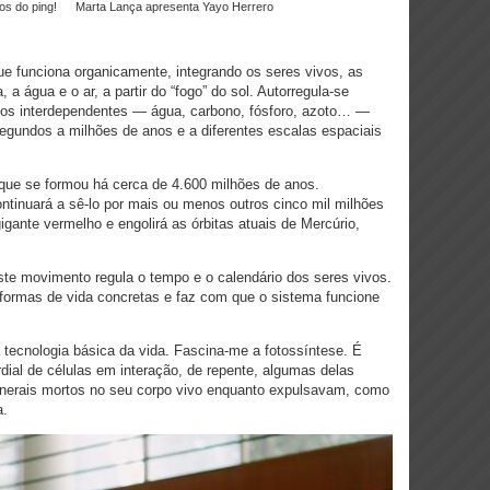
os do ping!
Marta Lança apresenta Yayo Herrero
que funciona organicamente, integrando os seres vivos, as
, a água e o ar, a partir do “fogo” do sol. Autorregula-se
los interdependentes — água, carbono, fósforo, azoto… —
segundos a milhões de anos e a diferentes escalas espaciais
 que se formou há cerca de 4.600 milhões de anos.
tinuará a sê-lo por mais ou menos outros cinco mil milhões
igante vermelho e engolirá as órbitas atuais de Mercúrio,
Este movimento regula o tempo e o calendário dos seres vivos.
 formas de vida concretas e faz com que o sistema funcione
a tecnologia básica da vida. Fascina-me a fotossíntese. É
dial de células em interação, de repente, algumas delas
inerais mortos no seu corpo vivo enquanto expulsavam, como
a.