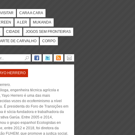
VISITAR
CARA A CARA
CREEN
A LER
MUKANDA
S
CIDADE
JOGOS SEM FRONTEIRAS
ARTE DE CARVALHO
CORPO
AYO HERRERO
errero
.
óloga, engenheira técnica agrícola e
a, Yayo Herrero é uma das mais
ecidas vozes do ecofeminismo a nível
u. É presidenta do Foro de Transições em
a é sócia-fundadora e trabalhadora da
ativa Garúa. Entre 2005 e 2014,
nou o grupo espanhol Ecologistas en
e, entre 2012 e 2018, foi diretora da
ão FUHEM, que promove a justiça social,