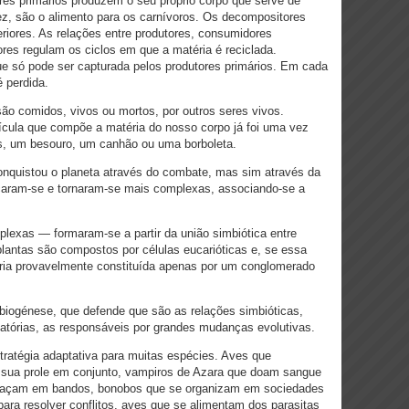
res primários produzem o seu próprio corpo que serve de
ez, são o alimento para os carnívoros. Os decompositores
riores. As relações entre produtores, consumidores
ores regulam os ciclos em que a matéria é reciclada.
que só pode ser capturada pelos produtores primários. Em cada
é perdida.
ão comidos, vivos ou mortos, por outros seres vivos.
ícula que compõe a matéria do nosso corpo já foi uma vez
is, um besouro, um canhão ou uma borboleta.
onquistou o planeta através do combate, mas sim através da
icaram-se e tornaram-se mais complexas, associando-se a
lexas — formaram-se a partir da união simbiótica entre
plantas são compostos por células eucarióticas e, se essa
eria provavelmente constituída apenas por um conglomerado
biogénese, que defende que são as relações simbióticas,
atórias, as responsáveis por grandes mudanças evolutivas.
atégia adaptativa para muitas espécies. Aves que
sua prole em conjunto, vampiros de Azara que doam sangue
 caçam em bandos, bonobos que se organizam em sociedades
 para resolver conflitos, aves que se alimentam dos parasitas