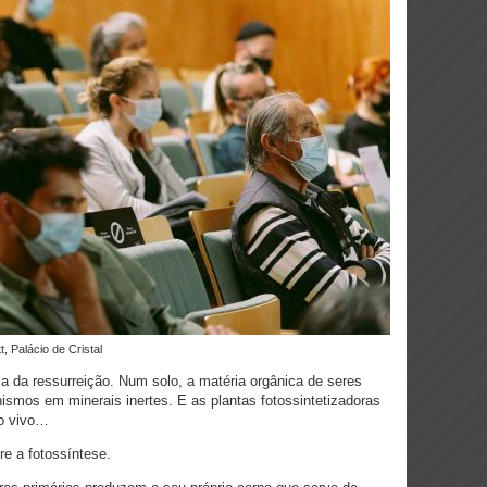
t, Palácio de Cristal
ca da ressurreição. Num solo, a matéria orgânica de seres
nismos em minerais inertes. E as plantas fotossintetizadoras
po vivo…
e a fotossíntese.