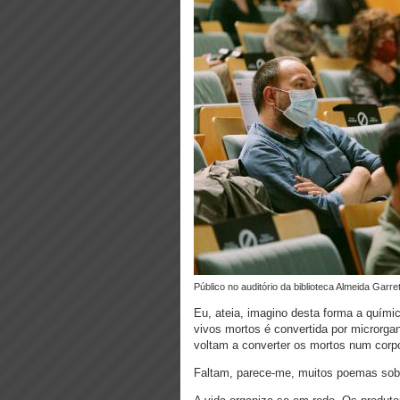
público no auditório da biblioteca Almeida Garret
Eu, ateia, imagino desta forma a quími
vivos mortos é convertida por microrga
voltam a converter os mortos num cor
Faltam, parece-me, muitos poemas sobr