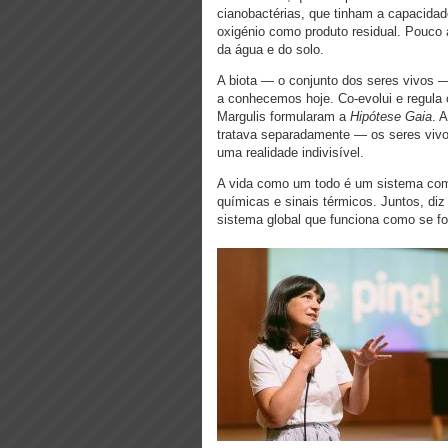
cianobactérias, que tinham a capacidade
oxigénio como produto residual. Pouco
da água e do solo.
A biota — o conjunto dos seres vivos — 
a conhecemos hoje. Co-evolui e regula
Margulis formularam a
Hipótese Gaia
. 
tratava separadamente — os seres viv
uma realidade indivisível.
A vida como um todo é um sistema compl
químicas e sinais térmicos. Juntos, di
sistema global que funciona como se f