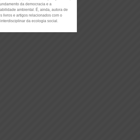
fundamento da democracia e a
abilidade ambiental. É, ainda, autora de
s livros e artigos relacionados com o
nterdisciplinar da ecologia social.