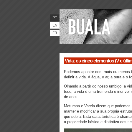
PT
EN
FR
Vida: os cinco elementos (V e últi
Podemos apontar com mais ou menos faci
definir a vida. A água, o ar, a terra e 
Olhando a partir do nosso umbigo, a vid
todo, a vida é uma tremenda e incrível 
de anos.
Maturana e Varela dizem que podemos sa
manter e modificar a sua própria estru
que sobra. Esta característica é chama
a propriedade básica e distintiva dos 