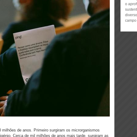
o apro
sustent
diverso
campo i
00 milhões de anos. Primeiro surgiram os microrganismos
génio. Cerca de mil milhões de anos mais tarde, surgiram as