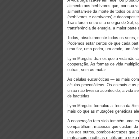
A vida organiza-se em rede. Os produto
alimento aos herbívoros que, por sua v
alimentam-se da morte de todos os ante
(herbívoros e carnívoros) e decomposit
Transferem entre si a energia do Sol, 
transferência de energia, a maior parte 
Todos, absolutamente todos os seres, s
Podemos estar certos de que cada part
uma flor, uma pedra, um arado, um láp
Lynn Margulis diz-nos que a vida não c
cooperação. As formas de vida multipl
outras, sem as matar.
As células eucarióticas — as mais comp
células procarióticas. Os animais e as 
união não tivesse acontecido, a vida s
de bactérias.
Lynn Margulis formulou a Teoria da Sim
mais do que as mutações genéticas ale
A cooperação tem sido também uma estr
compartilham, mabecos que cuidam da 
uns aos outros, pombos-torcazes que
matriarcais pacíficas e utilizam o sexo