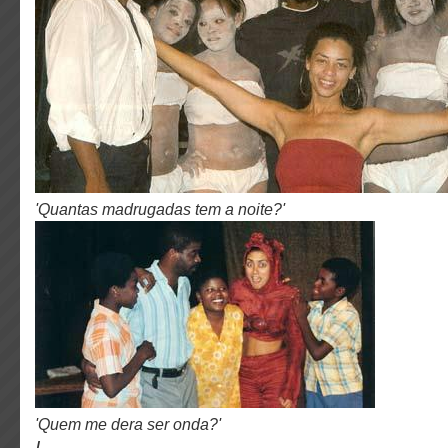
'Quantas madrugadas tem a noite?'
'Quem me dera ser onda?'
I