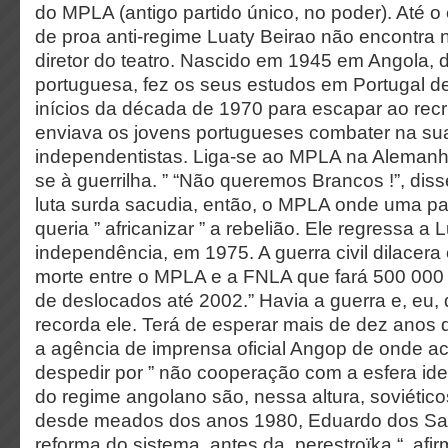
do MPLA (antigo partido único, no poder). Até o 
de proa anti-regime Luaty Beirao não encontra n
diretor do teatro. Nascido em 1945 em Angola, 
portuguesa, fez os seus estudos em Portugal d
inícios da década de 1970 para escapar ao rec
enviava os jovens portugueses combater na sua
independentistas. Liga-se ao MPLA na Alemanha
se à guerrilha. ” “Não queremos Brancos !”, di
luta surda sacudia, então, o MPLA onde uma p
queria ” africanizar ” a rebelião. Ele regressa a
independência, em 1975. A guerra civil dilacera
morte entre o MPLA e a FNLA que fará 500 000 
de deslocados até 2002.” Havia a guerra e, eu, qu
recorda ele. Terá de esperar mais de dez anos d
a agência de imprensa oficial Angop de onde ac
despedir por ” não cooperação com a esfera ide
do regime angolano são, nessa altura, soviétic
desde meados dos anos 1980, Eduardo dos S
reforma do sistema, antes da perestroïka “, afi