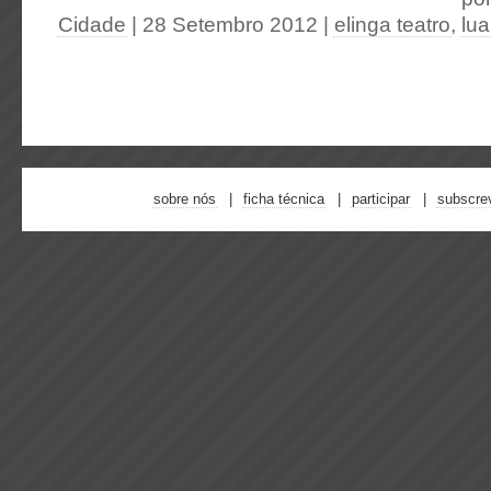
Cidade
| 28 Setembro 2012
|
elinga teatro
,
lu
sobre nós
ficha técnica
participar
subscre