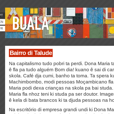
PT
EN
FR
Bairro di Talude
Na capitalismo tudo pobri ta perdi. Dona Maria t
ê fla pa tudo alguém Bom dia! kuano ê sai di cam
skola. Café dja cumi, banho ta toma. Ta spera 
Machimbombo, modi pessoas Moçambicano fla, 
Maria podi dexa crianças na skola pa bai studa
Maria fla nhoz teni ki studa pa ser doutor. Image
ê kela di bata brancos ki ta djuda pessoas na ho
Na escritório di empresa grandi undi ki Dona Mar