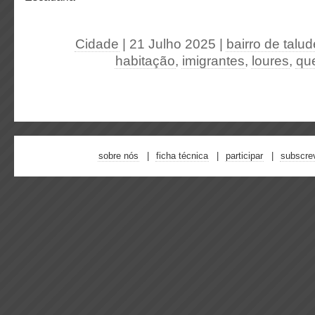
Cidade
| 21 Julho 2025
|
bairro de talude
habitação
,
imigrantes
,
loures
,
qu
sobre nós
ficha técnica
participar
subscre