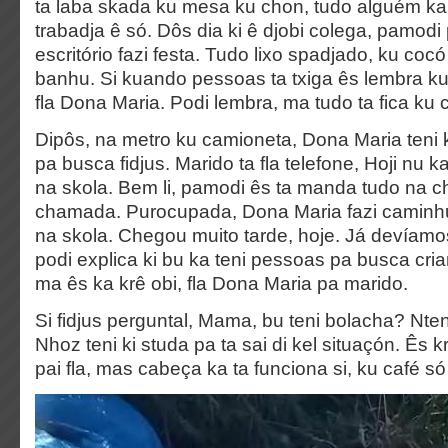
ta laba skada ku mesa ku chon, tudo alguém ka
trabadja ê só. Dôs dia ki ê djobi colega, pamod
escritório fazi festa. Tudo lixo spadjado, ku coc
banhu. Si kuando pessoas ta txiga ês lembra kuz
fla Dona Maria. Podi lembra, ma tudo ta fica ku 
Dipôs, na metro ku camioneta, Dona Maria teni k
pa busca fidjus. Marido ta fla telefone, Hoji nu k
na skola. Bem li, pamodi ês ta manda tudo na ch
chamada. Purocupada, Dona Maria fazi caminh
na skola. Chegou muito tarde, hoje. Já devíamo
podi explica ki bu ka teni pessoas pa busca cria
ma ês ka krê obi, fla Dona Maria pa marido.
Si fidjus perguntal, Mama, bu teni bolacha? Nteni 
Nhoz teni ki studa pa ta sai di kel situaçón. Ês kr
pai fla, mas cabeça ka ta funciona si, ku café só