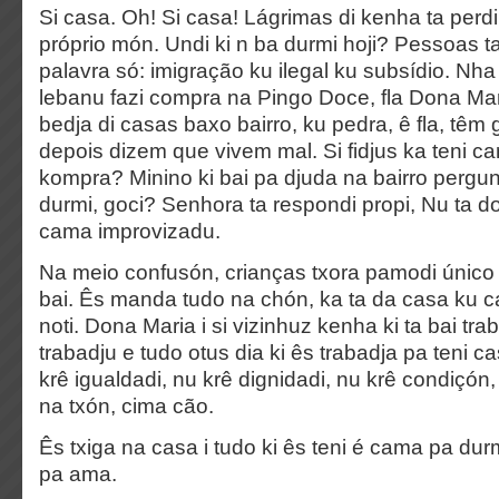
Si casa. Oh! Si casa! Lágrimas di kenha ta perdi 
próprio món. Undi ki n ba durmi hoji? Pessoas ta 
palavra só: imigração ku ilegal ku subsídio. Nha 
lebanu fazi compra na Pingo Doce, fla Dona Ma
bedja di casas baxo bairro, ku pedra, ê fla, têm
depois dizem que vivem mal. Si fidjus ka teni ca
kompra? Minino ki bai pa djuda na bairro pergun
durmi, goci? Senhora ta respondi propi, Nu ta dor
cama improvizadu.
Na meio confusón, crianças txora pamodi único 
bai. Ês manda tudo na chón, ka ta da casa ku 
noti. Dona Maria i si vizinhuz kenha ki ta bai tra
trabadju e tudo otus dia ki ês trabadja pa teni ca
krê igualdadi, nu krê dignidadi, nu krê condiçó
na txón, cima cão.
Ês txiga na casa i tudo ki ês teni é cama pa durmi
pa ama.