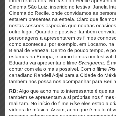
foram realizados. No caso do Recife apresent
Cinema São Luiz, inserido no festival Janela Int
Cinema do Recife, onde convidamos as persona
estarem presentes na estreia. Claro que ficam
nestas sessões especiais que noutras ocasiõe
outro lugar. Quando é possível também convid
personagens a apresentarem os filmes connosc
como aconteceu, por exemplo, em Locarno, na 
Bienal de Veneza. Dentro de pouco tempo, e po
estamos na Europa, e como temos um festival d
Eduarda vai apresentar o filme
Swinguerra
. É m
contar com ela o mais possível. Com o filme
Ris
canadiano Randell Adjei para a Cidade do México
também nos possa nos acompanhar para Berli
RB:
Algo que acho muito interessante é que a
também se apresentam a si próprias nos filmes 
realizam. No início do filme
Rise
eles estão a cri
vídeos de música. Assim, acho que é muito óbv
pessoas sabem como querem ser representada