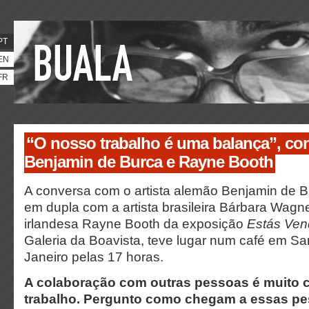
PT
EN
FR
“O nosso trabalho é uma balança”, co
Benjamin de Burca e Rayne Booth
A conversa com o artista alemão Benjamin de B
em dupla com a artista brasileira Bárbara Wagne
irlandesa Rayne Booth da exposição
Estás Ven
Galeria da Boavista, teve lugar num café em Sa
Janeiro pelas 17 horas.
A colaboração com outras pessoas é muito c
trabalho. Pergunto como chegam a essas p