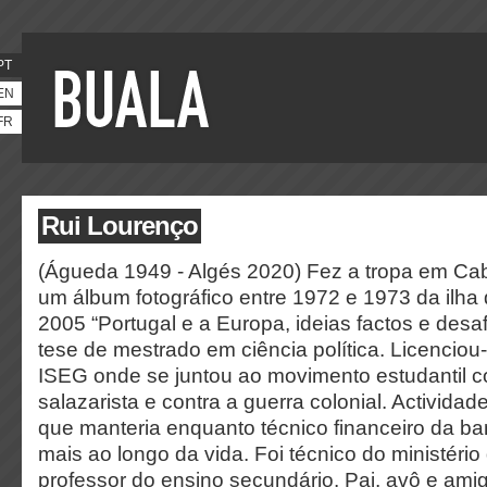
PT
EN
FR
Rui Lourenço
(Águeda 1949 - Algés 2020) Fez a tropa em Ca
um álbum fotográfico entre 1972 e 1973 da ilha
2005 “Portugal e a Europa, ideias factos e desaf
tese de mestrado em ciência política. Licencio
ISEG onde se juntou ao movimento estudantil c
salazarista e contra a guerra colonial. Actividade
que manteria enquanto técnico financeiro da b
mais ao longo da vida. Foi técnico do ministéri
professor do ensino secundário. Pai, avô e ami